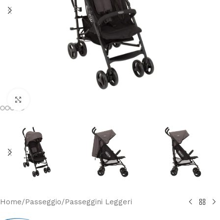
Clicca per ingrandire
Home
/
Passeggio
/
Passeggini Leggeri