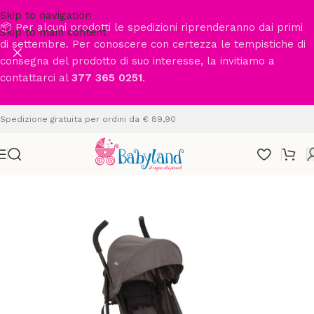
Skip to navigation
📦 Per alcuni prodotti le spedizioni riprenderanno dai primi
Skip to main content
di settembre. Per conoscere con certezza le tempistiche di
consegna del prodotto di suo interesse, la invitiamo a
contattarci al
377 365 0251
.
Spedizione gratuita per ordini da € 89,90