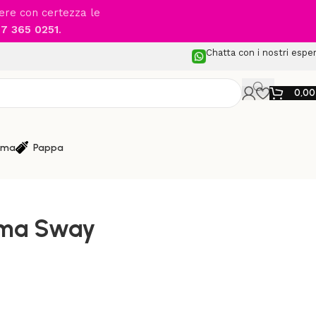
cere con certezza le
7 365 0251
.
Chatta con i nostri esper
0,0
ma
Pappa
e Elettriche
/
GRACO – Eluma Sway
uma Sway