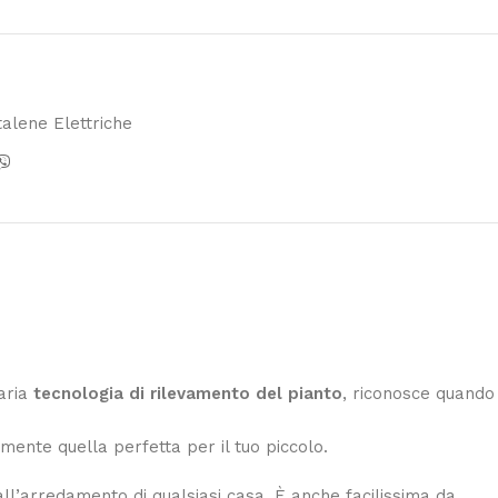
talene Elettriche
naria
tecnologia di rilevamento del pianto
, riconosce quando
lmente quella perfetta per il tuo piccolo.
l’arredamento di qualsiasi casa. È anche facilissima da