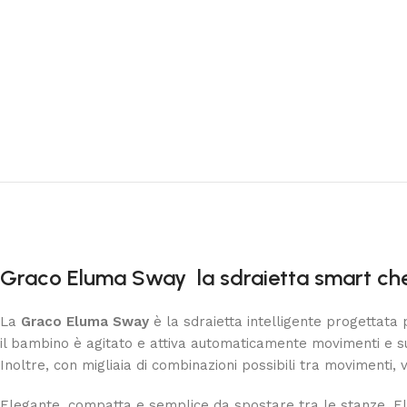
Graco Eluma Sway la sdraietta smart che 
La
Graco Eluma Sway
è la sdraietta intelligente progettata p
il bambino è agitato e attiva automaticamente movimenti e su
Inoltre, con migliaia di combinazioni possibili tra movimenti, 
Elegante, compatta e semplice da spostare tra le stanze, Elu