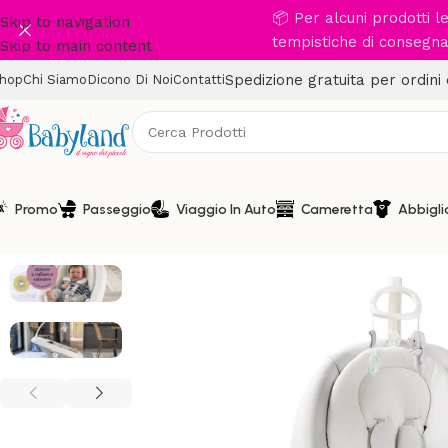
📦 Per alcuni prodotti 
Skip to navigation
tempistiche di consegna 
Skip to main content
Spedizione gratuita per ordini
hop
Chi Siamo
Dicono Di Noi
Contatti
Promo
Passeggio
Viaggio In Auto
Cameretta
Abbigl