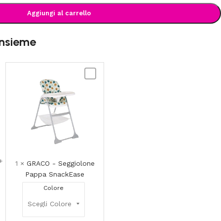
Aggiungi al carrello
insieme
GRACO
-
Seggiolone
le
Pappa
ale
SnackEase
1
×
GRACO - Seggiolone
Pappa SnackEase
Colore