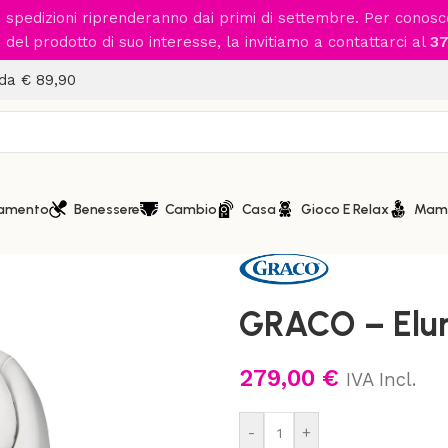
le spedizioni riprenderanno dai primi di settembre. Per conos
del prodotto di suo interesse, la invitiamo a contattarci al
37
 da € 89,90
iamento
Benessere
Cambio
Casa
Gioco E Relax
Mam
Home
/
Gioco e Relax
/
Altalen
GRACO – El
279,00
€
IVA Incl.
-
+