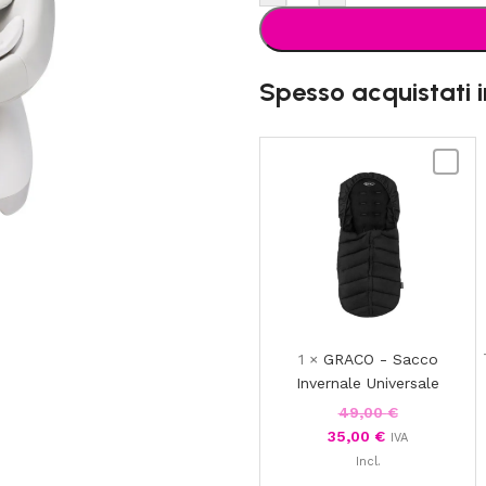
Spesso acquistati 
GRACO
-
Sacco
Inverna
Univers
1
×
GRACO - Sacco
Invernale Universale
49,00
€
35,00
€
IVA
Incl.