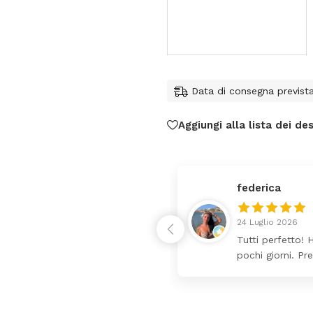
Data di consegna previst
Aggiungi alla lista dei des
federica
24 Luglio 2026
 da lettino più fasciatoio
Tutti perfetto! 
ina molto bello tutto il
pochi giorni. Pr