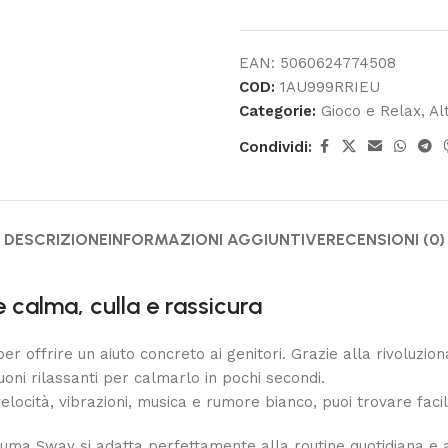
EAN:
5060624774508
COD:
1AU999RRIEU
Categorie:
Gioco e Relax
,
Al
Condividi:
DESCRIZIONE
INFORMAZIONI AGGIUNTIVE
RECENSIONI (0)
calma, culla e rassicura
er offrire un aiuto concreto ai genitori. Grazie alla rivoluzio
oni rilassanti per calmarlo in pochi secondi.
velocità, vibrazioni, musica e rumore bianco, puoi trovare faci
ma Sway si adatta perfettamente alla routine quotidiana e al