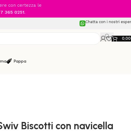
cere con certezza le
7 365 0251
.
Chatta con i nostri esper
0,0
ma
Pappa
dulari
/
on navicella Cari Next e seggiolino Arra Flex
wiv Biscotti con navicella