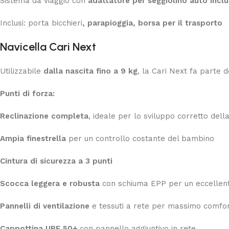
Sistema da viaggio con
adattatore per seggiolino auto incl
Inclusi: porta bicchieri
, parapioggia, borsa per il trasporto
Navicella Cari Next
Utilizzabile
dalla nascita fino a 9 kg
, la Cari Next fa parte 
Punti di forza:
Reclinazione completa
, ideale per lo sviluppo corretto del
Ampia finestrella
per un controllo costante del bambino
Cintura di sicurezza a 3 punti
Scocca leggera e robusta
con schiuma EPP per un eccellent
Pannelli di ventilazione
e tessuti a rete per massimo comfort
Cappottina UPF 50+
con pannello aggiuntivo in rete