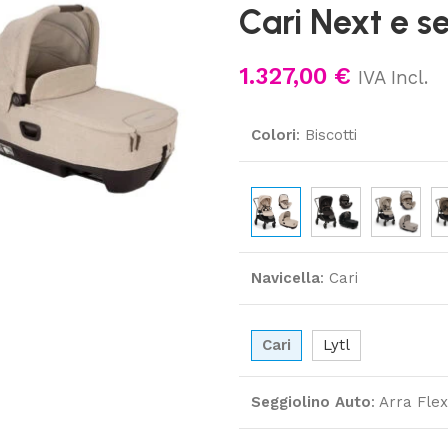
Cari Next e s
1.327,00
€
IVA Incl.
Colori
:
Biscotti
Navicella
:
Cari
Cari
Lytl
Seggiolino Auto
:
Arra Flex