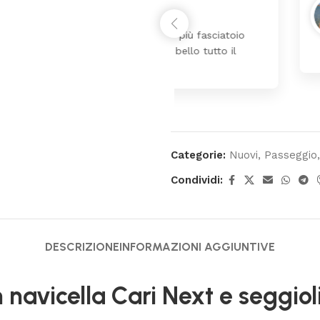
24 Luglio 2026
 da lettino più fasciatoio
Tutti perfetto! 
ina molto bello tutto il
pochi giorni. Pr
Categorie:
Nuovi
,
Passeggio
,
Condividi:
DESCRIZIONE
INFORMAZIONI AGGIUNTIVE
 navicella Cari Next e seggiol