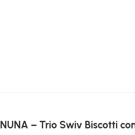
27 Luglio 2026
Buongiorno ho ordinato il set Azzurra composta
materasso paracolpi e piumone per la mia nipot
personale
Leggi di più
NUNA – Trio Swiv Biscotti con