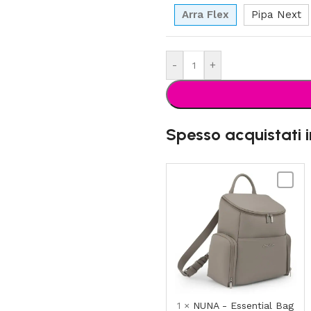
Arra Flex
Pipa Next
-
+
Spesso acquistati 
NUNA
-
Essenti
Bag
1
×
NUNA - Essential Bag