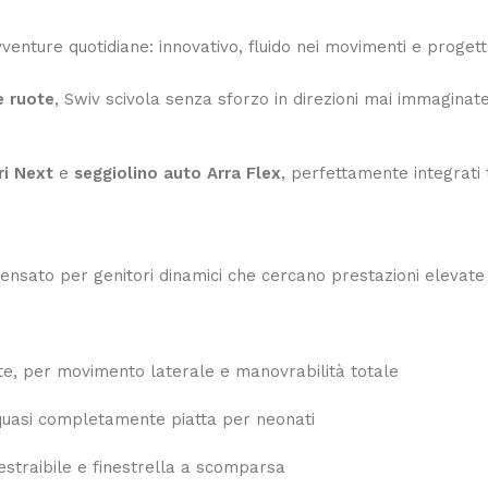
venture quotidiane: innovativo, fluido nei movimenti e proget
e ruote
, Swiv scivola senza sforzo in direzioni mai immagin
ri Next
e
seggiolino auto Arra Flex
, perfettamente integrati
pensato per genitori dinamici che cercano prestazioni elevate 
nte, per movimento laterale e manovrabilità totale
e quasi completamente piatta per neonati
 estraibile e finestrella a scomparsa