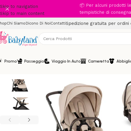
📦 Per alcuni prodotti 
Skip to navigation
tempistiche di consegna 
Skip to main content
Spedizione gratuita per ordini
hop
Chi Siamo
Dicono Di Noi
Contatti
Promo
Passeggio
Viaggio In Auto
Cameretta
Abbigl
CARI