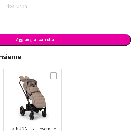
Pipa Urbn
Aggiungi al carrello
insieme
NUNA
-
al
Kit
Invernale
per
Passeggino
in
lana
merino
1
×
NUNA - Kit Invernale