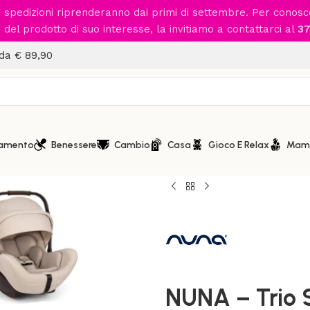
le spedizioni riprenderanno dai primi di settembre. Per conos
del prodotto di suo interesse, la invitiamo a contattarci al
37
 da € 89,90
iamento
Benessere
Cambio
Casa
Gioco E Relax
Mam
Home
/
Passeggio
/
Sistemi mo
NUNA – Trio Swiv Biscotti c
NUNA – Trio S