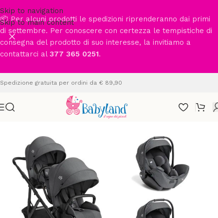
Skip to navigation
📦 Per alcuni prodotti le spedizioni riprenderanno dai primi
Skip to main content
di settembre. Per conoscere con certezza le tempistiche di
consegna del prodotto di suo interesse, la invitiamo a
contattarci al
377 365 0251
.
Spedizione gratuita per ordini da € 89,90