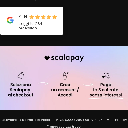
4.9
Leggi le 284
recensioni
Babyland Il Regno dei Piccoli | P.IVA 03836200786
© 2023 -
Managed by
Francesco Lastrucci