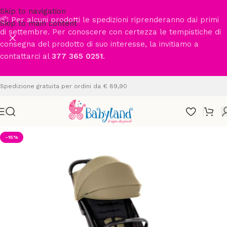
Skip to navigation
📦 Per alcuni prodotti le spedizioni riprenderanno dai primi
Skip to main content
di settembre. Per conoscere con certezza le tempistiche di
consegna del prodotto di suo interesse, la invitiamo a
contattarci al
377 365 0251
.
Spedizione gratuita per ordini da € 89,90
-15%