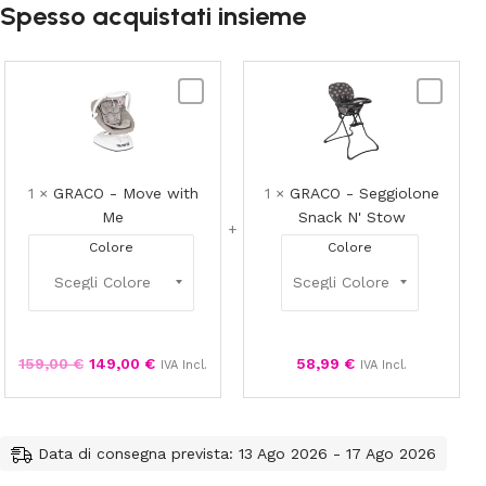
Spesso acquistati insieme
GRACO
GRACO
-
-
Move
Seggiolo
with
Snack
Me
N'
1
×
GRACO - Move with
1
×
GRACO - Seggiolone
Stow
Me
Snack N' Stow
Colore
Colore
159,00
€
149,00
€
58,99
€
IVA Incl.
IVA Incl.
Data di consegna prevista: 13 Ago 2026 - 17 Ago 2026