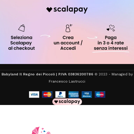
Babyland Il Regno dei Piccoli | P.IVA 03836200786
© 2023 -
Managed by
Francesco Lastrucci