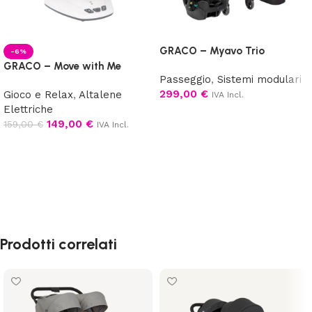
GRACO – Myavo Trio
-6%
GRACO – Move with Me
Passeggio
,
Sistemi modulari
299,00
€
Gioco e Relax
,
Altalene
IVA Incl.
Elettriche
Aggiungi al carrello
149,00
€
159,00
€
IVA Incl.
Scegli
Prodotti correlati