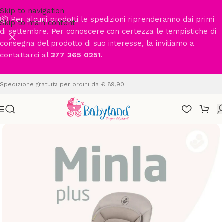
Skip to navigation
📦 Per alcuni prodotti le spedizioni riprenderanno dai primi
Skip to main content
di settembre. Per conoscere con certezza le tempistiche di
consegna del prodotto di suo interesse, la invitiamo a
contattarci al
377 365 0251
.
Spedizione gratuita per ordini da € 89,90