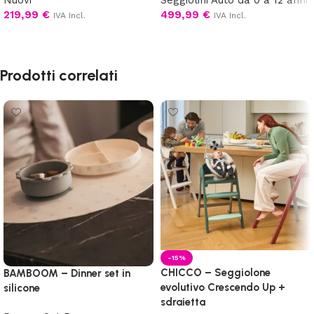
219,99
€
499,99
€
IVA Incl.
IVA Incl.
Scegli
Scegli
Prodotti correlati
-15%
CHICCO – Seggiolone
BAMBOOM – Dinner set in
evolutivo Crescendo Up +
silicone
sdraietta