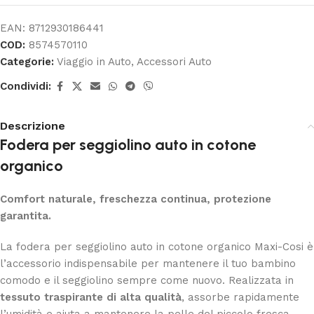
EAN:
8712930186441
COD:
8574570110
Categorie:
Viaggio in Auto
,
Accessori Auto
Condividi:
Descrizione
Fodera per seggiolino auto in cotone
organico
Comfort naturale, freschezza continua, protezione
garantita.
La fodera per seggiolino auto in cotone organico Maxi-Cosi è
l’accessorio indispensabile per mantenere il tuo bambino
comodo e il seggiolino sempre come nuovo. Realizzata in
tessuto traspirante di alta qualità
, assorbe rapidamente
l’umidità e aiuta a mantenere la pelle del piccolo fresca,