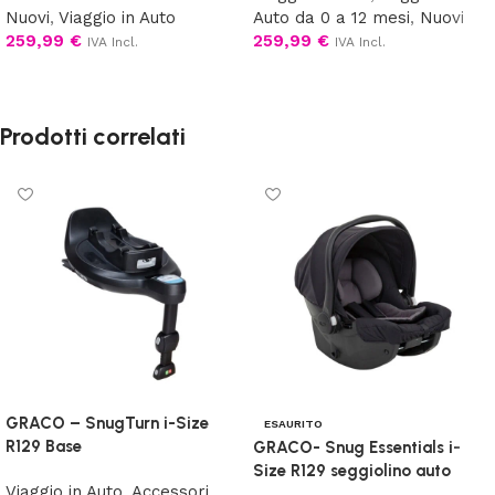
Nuovi
,
Viaggio in Auto
Auto da 0 a 12 mesi
,
Nuovi
259,99
€
259,99
€
IVA Incl.
IVA Incl.
Scegli
Aggiungi al carrello
Prodotti correlati
GRACO – SnugTurn i-Size
ESAURITO
R129 Base
GRACO- Snug Essentials i-
Size R129 seggiolino auto
Viaggio in Auto
,
Accessori