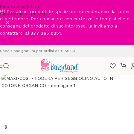
Skip to navigation
📦 Per alcuni prodotti le spedizioni riprenderanno dai primi
Skip to main content
di settembre. Per conoscere con certezza le tempistiche di
consegna del prodotto di suo interesse, la invitiamo a
contattarci al
377 365 0251
.
Spedizione gratuita per ordini da € 89,90