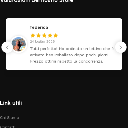
Valutazioni del nostro Store
federica
24 Luglio 2026
Tutti perfetto! Ho ordinato un lettino che é
arrivato ben imballato dopo pochi giorni.
Prezzo ottimi rispetto la concorrenza
Link utili
Chi Siamo
Contatti