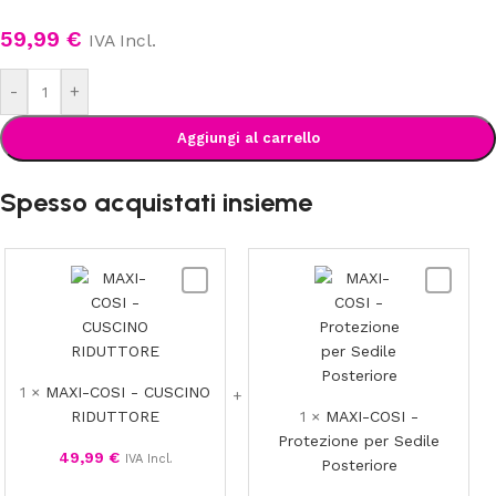
59,99
€
IVA Incl.
-
+
Aggiungi al carrello
Spesso acquistati insieme
MAXI-
MAXI-
COSI
COSI
-
-
CUSCINO
Protezio
RIDUTTORE
per
1
×
MAXI-COSI - CUSCINO
Sedile
RIDUTTORE
1
×
MAXI-COSI -
Posterior
Protezione per Sedile
49,99
€
IVA Incl.
Posteriore