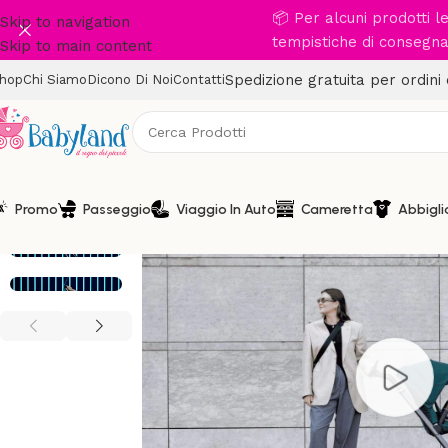
📦 Per alcuni prodotti 
Skip to navigation
tempistiche di consegna 
Skip to main content
Spedizione gratuita per ordini
hop
Chi Siamo
Dicono Di Noi
Contatti
Promo
Passeggio
Viaggio In Auto
Cameretta
Abbigl