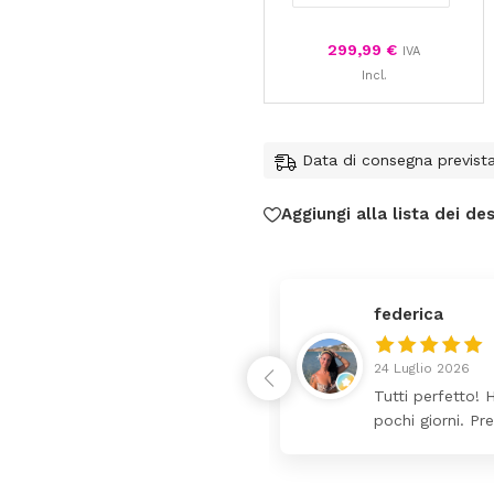
299,99
€
IVA
Incl.
Data di consegna previst
Aggiungi alla lista dei des
federica
24 Luglio 2026
 da lettino più fasciatoio
Tutti perfetto! 
ina molto bello tutto il
pochi giorni. Pr