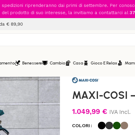
le spedizioni riprenderanno dai primi di settembre. Per conos
del prodotto di suo interesse, la invitiamo a contattarci al
37
 da € 89,90
iamento
Benessere
Cambio
Casa
Gioco E Relax
Mam
Home
/
Passeggio
/
Passeggini
MAXI-COSI –
1.049,99
€
IVA Incl.
COLORI