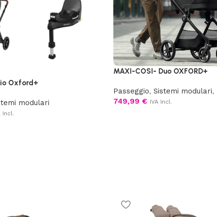
MAXI-COSI- Duo OXFORD+
rio Oxford+
Passeggio
,
Sistemi modulari
,
749,99
€
stemi modulari
IVA Incl.
 Incl.