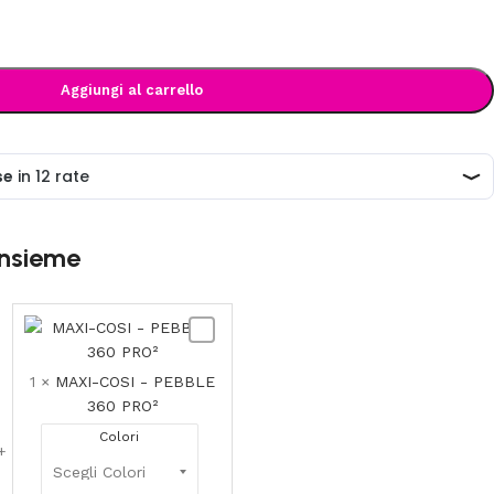
Aggiungi al carrello
insieme
MAXI-
COSI
-
1
×
MAXI-COSI - PEBBLE
ELLA
PEBBLE
360 PRO²
360
Colori
PRO²