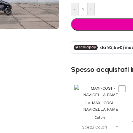
-
+
Spesso acquistati 
MAXI-
COSI
-
1
×
MAXI-COSI -
NAVIC
NAVICELLA FAME
FAME
Colori