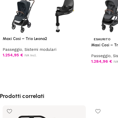
Maxi Cosi – Trio Leona2
ESAURITO
Maxi Cosi – T
Passeggio
,
Sistemi modulari
1.254,95
€
IVA Incl.
Passeggio
,
Si
1.284,96
€
IVA
Prodotti correlati