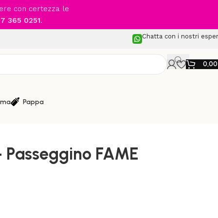
cere con certezza le
7 365 0251
.
Chatta con i nostri esper
0,0
ma
Pappa
 Leggeri
/
MAXI-COSI – Passeggino FAME
 Passeggino FAME