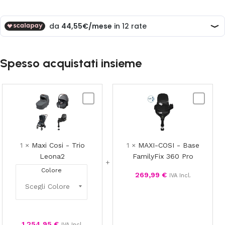
Spesso acquistati insieme
Maxi
MAXI-
Cosi
COSI
-
-
Trio
Base
Leona2
FamilyFix
1
×
Maxi Cosi - Trio
1
×
MAXI-COSI - Base
360
Leona2
FamilyFix 360 Pro
Pro
Colore
269,99
€
IVA Incl.
1.254,95
€
IVA Incl.