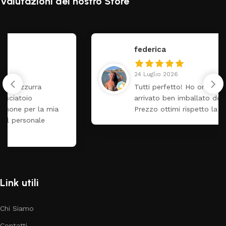
Valutazioni del nostro Store
federica
24 Luglio 2026
Tutti perfetto! Ho ordinato un lettino che é
arrivato ben imballato dopo pochi giorni.
Prezzo ottimi rispetto la concorrenza
Link utili
Chi Siamo
Contatti