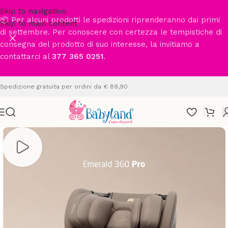
Skip to navigation
📦 Per alcuni prodotti le spedizioni riprenderanno dai primi
Skip to main content
di settembre. Per conoscere con certezza le tempistiche di
consegna del prodotto di suo interesse, la invitiamo a
contattarci al
377 365 0251
.
Spedizione gratuita per ordini da € 89,90