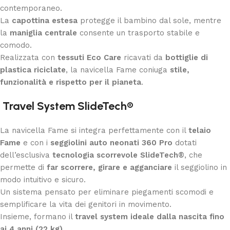
contemporaneo.
La
capottina estesa
protegge il bambino dal sole, mentre
la
maniglia centrale
consente un trasporto stabile e
comodo.
Realizzata con
tessuti Eco Care
ricavati da
bottiglie di
plastica riciclate
, la navicella Fame coniuga
stile,
funzionalità e rispetto per il pianeta
.
Travel System SlideTech®
La navicella Fame si integra perfettamente con il
telaio
Fame
e con i
seggiolini auto neonati 360 Pro
dotati
dell’esclusiva
tecnologia scorrevole SlideTech®
, che
permette di
far scorrere, girare e agganciare
il seggiolino in
modo intuitivo e sicuro.
Un sistema pensato per eliminare piegamenti scomodi e
semplificare la vita dei genitori in movimento.
Insieme, formano il
travel system ideale dalla nascita fino
ai 4 anni (22 kg)
.