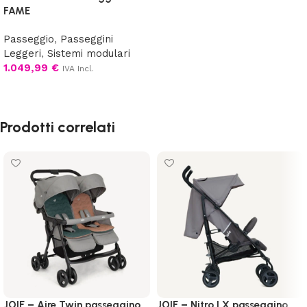
FAME
Passeggio
,
Passeggini
Leggeri
,
Sistemi modulari
1.049,99
€
IVA Incl.
Scegli
Prodotti correlati
JOIE – Aire Twin passeggino
JOIE – Nitro LX passeggino