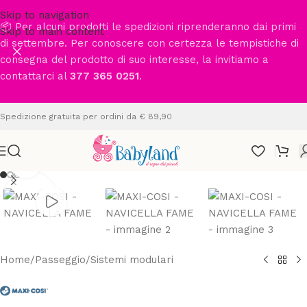
Skip to navigation
📦 Per alcuni prodotti le spedizioni riprenderanno dai primi
Skip to main content
di settembre. Per conoscere con certezza le tempistiche di
consegna del prodotto di suo interesse, la invitiamo a
contattarci al
377 365 0251
.
Spedizione gratuita per ordini da € 89,90
Clicca per ingrandire
Home
/
Passeggio
/
Sistemi modulari