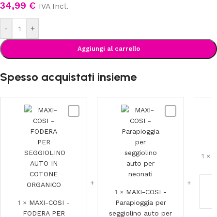
34,99
€
IVA Incl.
-
+
Aggiungi al carrello
Spesso acquistati insieme
MAXI-
MAXI-
COSI
COSI
-
-
FODERA
Parapioggia
PER
per
1
×
M
SEGGIOLINO
seggiolino
AUTO
auto
IN
per
1
×
MAXI-COSI -
COTONE
neonati
1
×
MAXI-COSI -
Parapioggia per
ORGANICO
FODERA PER
seggiolino auto per