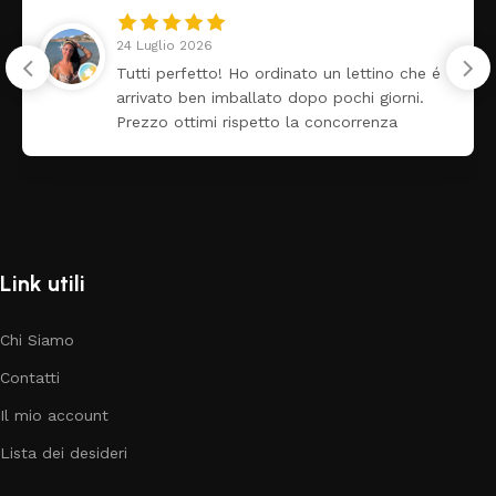
24 Luglio 2026
Tutti perfetto! Ho ordinato un lettino che é
arrivato ben imballato dopo pochi giorni.
Prezzo ottimi rispetto la concorrenza
Link utili
Chi Siamo
Contatti
Il mio account
Lista dei desideri