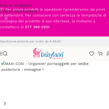
Skip to navigation
📦 Per alcuni prodotti le spedizioni riprenderanno dai primi
Skip to main content
di settembre. Per conoscere con certezza le tempistiche di
consegna del prodotto di suo interesse, la invitiamo a
contattarci al
377 365 0251
.
Spedizione gratuita per ordini da € 89,90