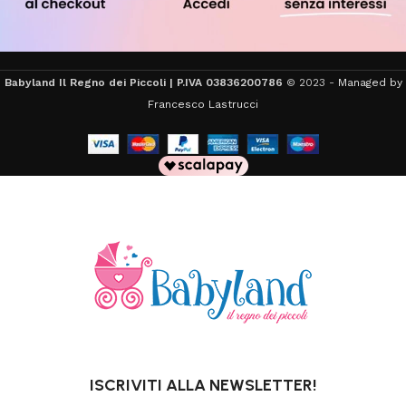
Babyland Il Regno dei Piccoli | P.IVA 03836200786
© 2023 -
Managed by
Francesco Lastrucci
ISCRIVITI ALLA NEWSLETTER!