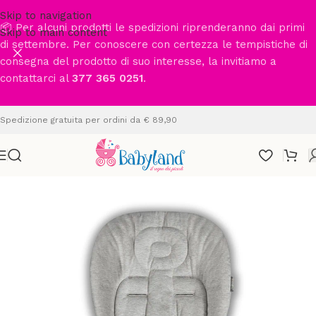
Skip to navigation
📦 Per alcuni prodotti le spedizioni riprenderanno dai primi
Skip to main content
di settembre. Per conoscere con certezza le tempistiche di
consegna del prodotto di suo interesse, la invitiamo a
contattarci al
377 365 0251
.
Spedizione gratuita per ordini da € 89,90