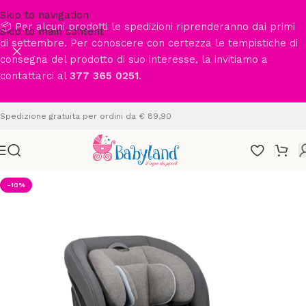
Skip to navigation
📦 Per alcuni prodotti le spedizioni riprenderanno dai primi
Skip to main content
di settembre. Per conoscere con certezza le tempistiche di
consegna del prodotto di suo interesse, la invitiamo a
contattarci al
377 365 0251
.
Spedizione gratuita per ordini da € 89,90
-10%