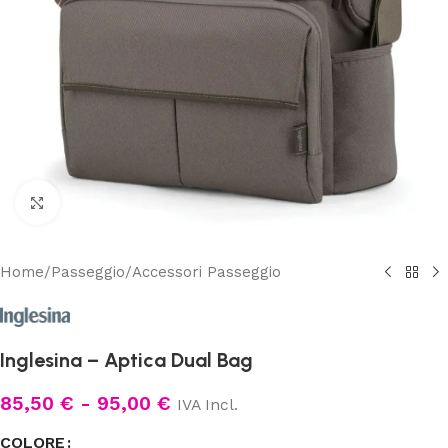
Clicca per ingrandire
Home
/
Passeggio
/
Accessori Passeggio
Inglesina – Aptica Dual Bag
85,50
€
-
95,00
€
IVA Incl.
COLORE