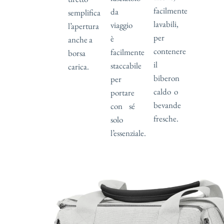
facilmente
da
semplifica
lavabili,
viaggio
l’apertura
per
è
anche a
contenere
facilmente
borsa
il
staccabile
carica.
biberon
per
caldo o
portare
bevande
con sé
fresche.
solo
l’essenziale.
Il
comfort