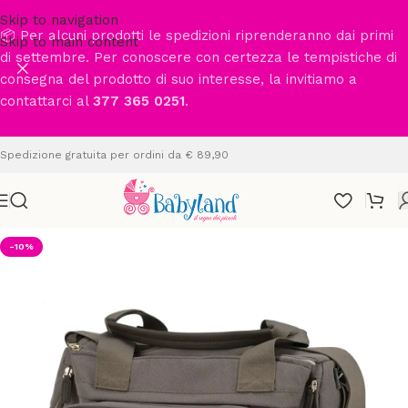
Skip to navigation
📦 Per alcuni prodotti le spedizioni riprenderanno dai primi
Skip to main content
di settembre. Per conoscere con certezza le tempistiche di
consegna del prodotto di suo interesse, la invitiamo a
contattarci al
377 365 0251
.
Spedizione gratuita per ordini da € 89,90
-10%