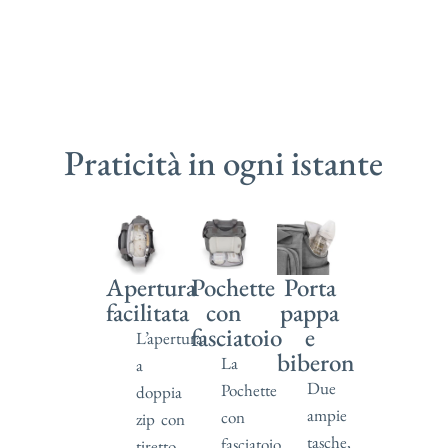
Praticità in ogni istante
Apertura
Pochette
Porta
facilitata
con
pappa
fasciatoio
e
L’apertura
biberon
La
a
Due
Pochette
doppia
ampie
con
zip con
tasche,
fasciatoio
tiretto