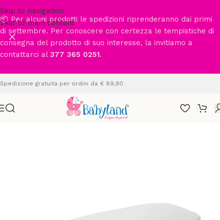
Skip to navigation
📦 Per alcuni prodotti le spedizioni riprenderanno dai primi
Skip to main content
di settembre. Per conoscere con certezza le tempistiche di
consegna del prodotto di suo interesse, la invitiamo a
contattarci al
377 365 0251
.
Spedizione gratuita per ordini da € 89,90