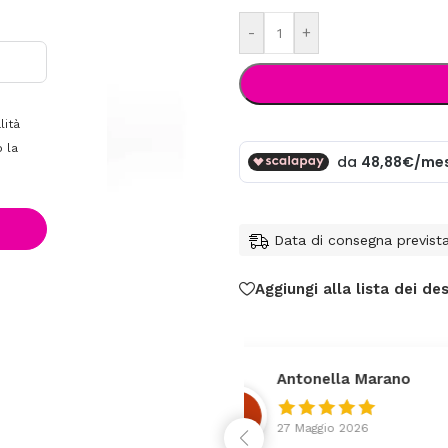
-
+
lità
 la
Data di consegna previst
Aggiungi alla lista dei des
Roberto Gentil
25 Maggio 2026