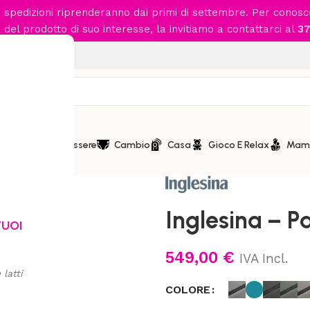
le spedizioni riprenderanno dai primi di settembre. Per conos
del prodotto di suo interesse, la invitiamo a contattarci al
37
 da € 89,90
iamento
Benessere
Cambio
Casa
Gioco E Relax
Mam
Home
/
Passeggio
/
Passeggini
Inglesina – P
TUOI
549,00
€
IVA Incl.
latti
COLORE