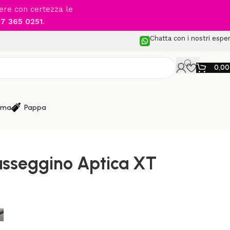
cere con certezza le
7 365 0251
.
Chatta con i nostri esper
0,0
ma
Pappa
 Leggeri
/
Inglesina – Passeggino Aptica XT
asseggino Aptica XT