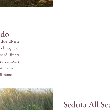
ndo
n due diverse
ha bisogno di
 papà, fronte
er cambiare
continuamente
e il mondo
Seduta All Se