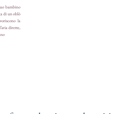
 tuo bambino
a di un oblò
voriscono la
aria dirette,
ino