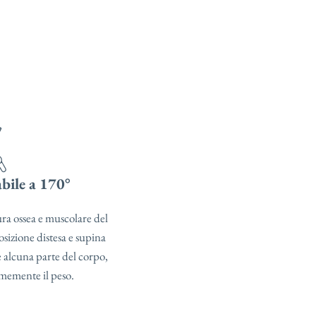
abile a 170°
tura ossea e muscolare del
osizione distesa e supina
 alcuna parte del corpo,
memente il peso.