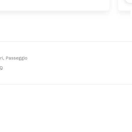
escrizione, spedizione davvero veloce. Consigliato
ri
,
Passeggio