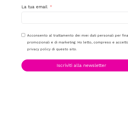
La tua email
Acconsento al trattamento dei miei dati personali per fina
promozionali e di marketing. Ho letto, compreso e accetto
privacy policy
di questo sito.
Clicca per ingrandire
Iscriviti alla newsletter
Antonella Marano
27 Maggio 2026