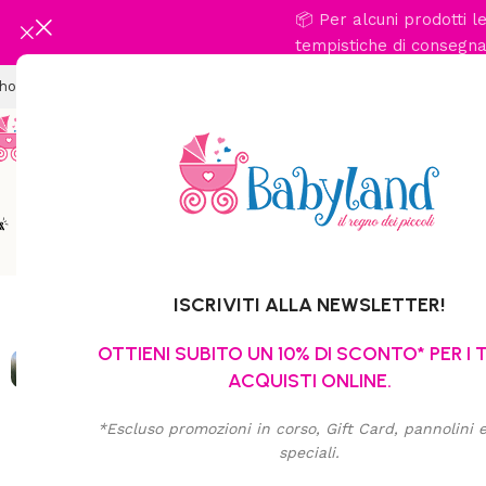
📦 Per alcuni prodotti 
tempistiche di consegna 
Spedizione gratuita per ordini
hop
Chi Siamo
Dicono Di Noi
Contatti
Promo
Passeggio
Viaggio In Auto
Cameretta
Abbigl
ISCRIVITI ALLA NEWSLETTER!
OTTIENI SUBITO UN 10% DI SCONTO* PER I 
ACQUISTI ONLINE.
*Escluso promozioni in corso, Gift Card, pannolini e 
speciali.