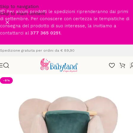
Skip to navigation
📦 Per alcuni prodotti le spedizioni riprenderanno dai primi
Skip to main content
di settembre. Per conoscere con certezza le tempistiche di
consegna del prodotto di suo interesse, la invitiamo a
contattarci al
377 365 0251
.
Spedizione gratuita per ordini da € 89,90
-8%