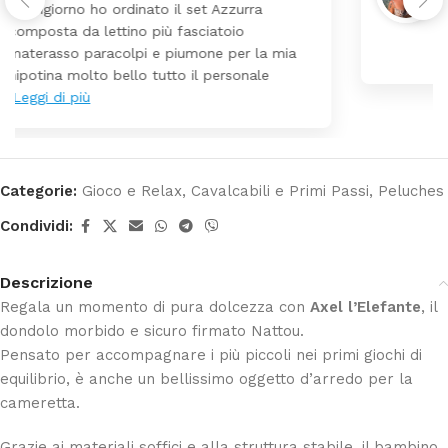
Tutti perfetto! Ho ordinato un lettino che é
arrivato ben imballato dopo pochi giorni.
Prezzo ottimi rispetto la concorrenza
Categorie:
Gioco e Relax
,
Cavalcabili e Primi Passi
,
Peluches
Condividi:
Descrizione
Regala un momento di pura dolcezza con
Axel l’Elefante
, il
dondolo morbido e sicuro firmato Nattou.
Pensato per accompagnare i più piccoli nei primi giochi di
equilibrio, è anche un bellissimo oggetto d’arredo per la
cameretta.
Grazie ai materiali soffici e alla struttura stabile, il bambino