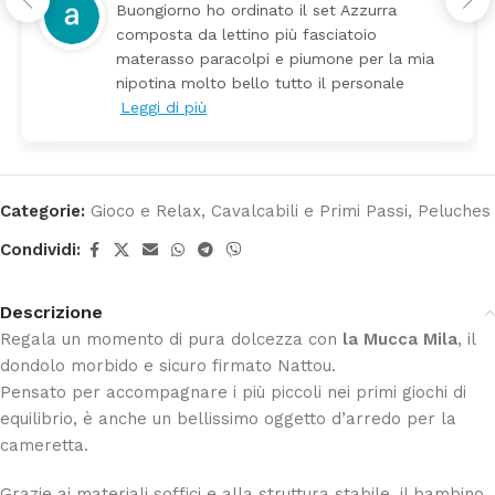
set Azzurra
Tutti perfetto! Ho ordinato u
sciatoio
arrivato ben imballato dopo 
mone per la mia
Prezzo ottimi rispetto la co
il personale
Categorie:
Gioco e Relax
,
Cavalcabili e Primi Passi
,
Peluches
Condividi:
Descrizione
Regala un momento di pura dolcezza con
la Mucca Mila
, il
dondolo morbido e sicuro firmato Nattou.
Pensato per accompagnare i più piccoli nei primi giochi di
equilibrio, è anche un bellissimo oggetto d’arredo per la
cameretta.
Grazie ai materiali soffici e alla struttura stabile, il bambino