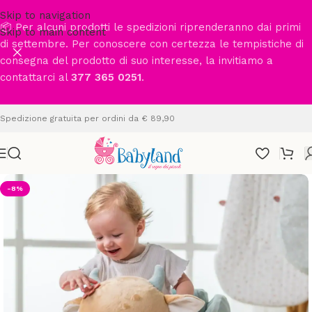
Skip to navigation
📦 Per alcuni prodotti le spedizioni riprenderanno dai primi
Skip to main content
di settembre. Per conoscere con certezza le tempistiche di
consegna del prodotto di suo interesse, la invitiamo a
contattarci al
377 365 0251
.
Spedizione gratuita per ordini da € 89,90
-8%