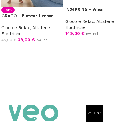
INGLESINA – Wave
-13%
GRACO – Bumper Jumper
Gioco e Relax
,
Altalene
Elettriche
Gioco e Relax
,
Altalene
149,00
€
Elettriche
IVA Incl.
39,00
€
45,00
€
IVA Incl.
Scegli
Aggiungi al carrello