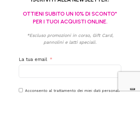
OTTIENI SUBITO UN 10% DI SCONTO*
PER I TUOI ACQUISTI ONLINE.
*Escluso promozioni in corso, Gift Card,
pannolini e latti speciali.
La tua email
Acconsento al trattamento dei miei dati personali
per finalità promozionali e di marketing. Ho letto,
compreso e accetto la
privacy policy
di questo
sito.
Iscriviti alla newsletter