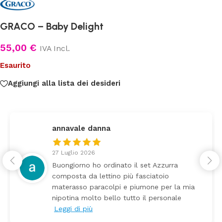
GRACO – Baby Delight
55,00
€
IVA Incl.
Esaurito
Aggiungi alla lista dei desideri
federica
24 Luglio 2026
zzurra
Tutti perfetto! Ho ordinato un le
toio
arrivato ben imballato dopo poch
 per la mia
Prezzo ottimi rispetto la concor
ersonale