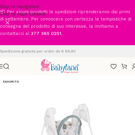
Skip to navigation
📦 Per alcuni prodotti le spedizioni riprenderanno dai primi
Skip to main content
di settembre. Per conoscere con certezza le tempistiche di
consegna del prodotto di suo interesse, la invitiamo a
contattarci al
377 365 0251
.
Spedizione gratuita per ordini da € 89,90
ESAURITO