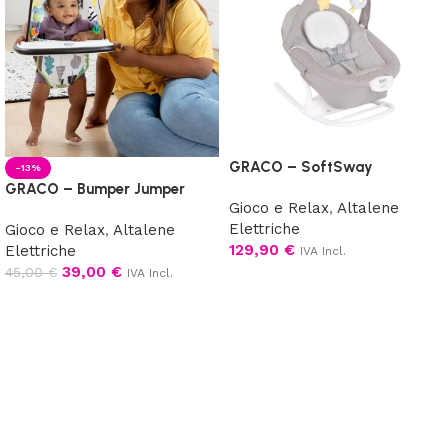
GRACO – SoftSway
-13%
GRACO – Bumper Jumper
Gioco e Relax
,
Altalene
Elettriche
Gioco e Relax
,
Altalene
129,90
€
Elettriche
IVA Incl.
39,00
€
45,00
€
IVA Incl.
Aggiungi al carrello
Aggiungi al carrello