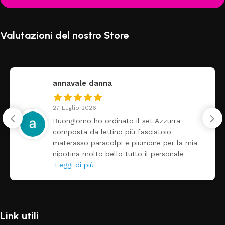
Valutazioni del nostro Store
federica
24 Luglio 2026
 Azzurra
Tutti perfetto! Ho ordinato un l
atoio
arrivato ben imballato dopo poc
e per la mia
Prezzo ottimi rispetto la conco
personale
Link utili