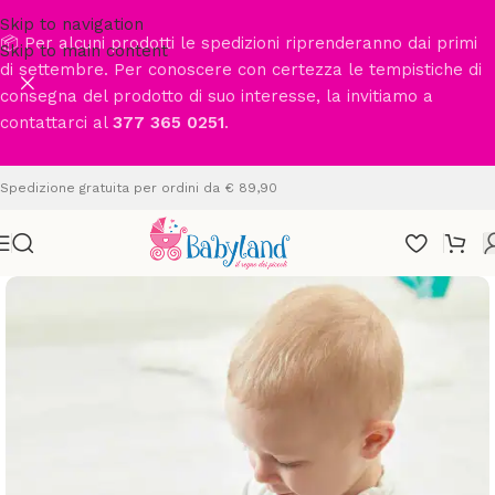
Skip to navigation
📦 Per alcuni prodotti le spedizioni riprenderanno dai primi
Skip to main content
di settembre. Per conoscere con certezza le tempistiche di
consegna del prodotto di suo interesse, la invitiamo a
contattarci al
377 365 0251
.
Spedizione gratuita per ordini da € 89,90