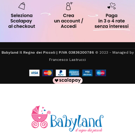
Babyland Il Regno dei Piccoli | P.IVA 03836200786
© 2023 -
Managed by
Francesco Lastrucci