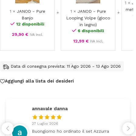
Banjo
Looping
1
×
J
Volpe
metal
1
×
JANOD - Pure
1
×
JANOD - Pure
(gioco
Banjo
Looping Volpe (gioco
in
12 disponibili
in legno)
legno)
6 disponibili
29,90
€
IVA Incl.
12,99
€
IVA Incl.
Data di consegna prevista: 11 Ago 2026 - 13 Ago 2026
Aggiungi alla lista dei desideri
federica
24 Luglio 2026
Tutti perfetto! Ho ordinato un lettino c