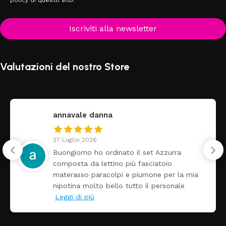
policy
di questo sito.
Iscriviti alla newsletter
Valutazioni del nostro Store
federica
24 Luglio 2026
ra
Tutti perfetto! Ho ordinato un lettino
arrivato ben imballato dopo pochi gio
la mia
Prezzo ottimi rispetto la concorrenza
ale