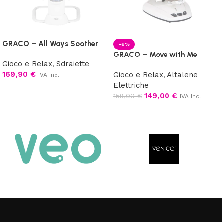
GRACO – All Ways Soother
-6%
GRACO – Move with Me
Gioco e Relax
,
Sdraiette
169,90
€
Gioco e Relax
,
Altalene
IVA Incl.
Elettriche
Scegli
149,00
€
159,00
€
IVA Incl.
Scegli