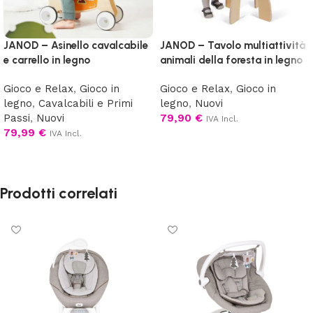
JANOD – Asinello cavalcabile
JANOD – Tavolo multiattività
e carrello in legno
animali della foresta in legno
Gioco e Relax
,
Gioco in
Gioco e Relax
,
Gioco in
legno
,
Cavalcabili e Primi
legno
,
Nuovi
Passi
,
Nuovi
79,90
€
IVA Incl.
79,99
€
IVA Incl.
Aggiungi al carrello
Aggiungi al carrello
Prodotti correlati