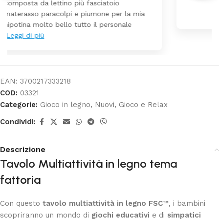
arrivato ben imballato dopo pochi giorni.
Prezzo ottimi rispetto la concorrenza
EAN:
3700217333218
COD:
03321
Categorie:
Gioco in legno
,
Nuovi
,
Gioco e Relax
Condividi:
Descrizione
Tavolo Multiattività in legno tema
fattoria
Con questo
tavolo multiattività in legno FSC™
, i bambini
scopriranno un mondo di
giochi educativi
e di
simpatici