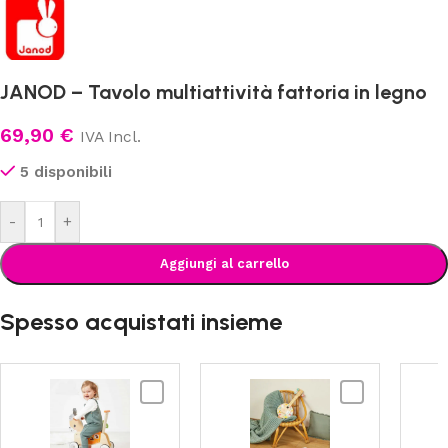
JANOD – Tavolo multiattività fattoria in legno
69,90
€
IVA Incl.
5 disponibili
-
+
Aggiungi al carrello
Spesso acquistati insieme
JANOD
JANOD
-
-
Asinello
Pure