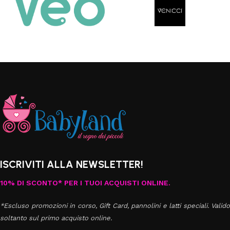
ISCRIVITI ALLA NEWSLETTER!
10% DI SCONTO* PER I TUOI ACQUISTI ONLINE.
*Escluso promozioni in corso, Gift Card, pannolini e latti speciali. Valido
soltanto sul primo acquisto online.