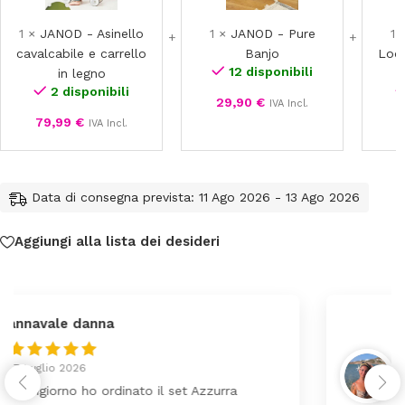
cavalcabile
Banjo
e
1
×
JANOD - Asinello
1
×
JANOD - Pure
1
carrello
cavalcabile e carrello
Banjo
Loop
in
12 disponibili
in legno
legno
2 disponibili
29,90
€
IVA Incl.
79,99
€
IVA Incl.
Data di consegna prevista: 11 Ago 2026 - 13 Ago 2026
Aggiungi alla lista dei desideri
federica
24 Luglio 2026
Tutti perfetto! Ho ordinato un lettino che é