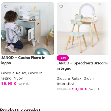
JANOD – Cucina Plume in
-23%
legno
JANOD – Specchiera Unicorno
in Legno
Gioco e Relax
,
Gioco in
legno
,
Nuovi
Gioco e Relax
,
Giochi
89,99
€
Interattivi
IVA Incl.
99,00
€
129,00
€
IVA Incl.
Aggiungi al carrello
Aggiungi al carrello
Prodotti correlati