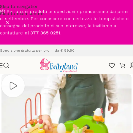
Skip to navigation
📦 Per alcuni prodotti le spedizioni riprenderanno dai primi
Skip to main content
di settembre. Per conoscere con certezza le tempistiche di
consegna del prodotto di suo interesse, la invitiamo a
contattarci al
377 365 0251
.
Spedizione gratuita per ordini da € 89,90