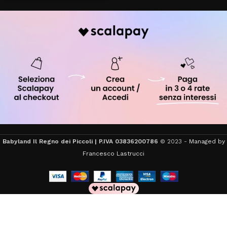
Babyland Il Regno dei Piccoli | P.IVA 03836200786
© 2023 -
Managed by
Francesco Lastrucci