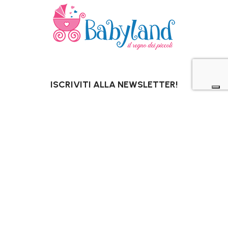
ISCRIVITI ALLA NEWSLETTER!
OTTIENI SUBITO UN 10% DI SCONTO*
PER I TUOI ACQUISTI ONLINE.
*Escluso promozioni in corso, Gift Card,
pannolini e latti speciali.
La tua email