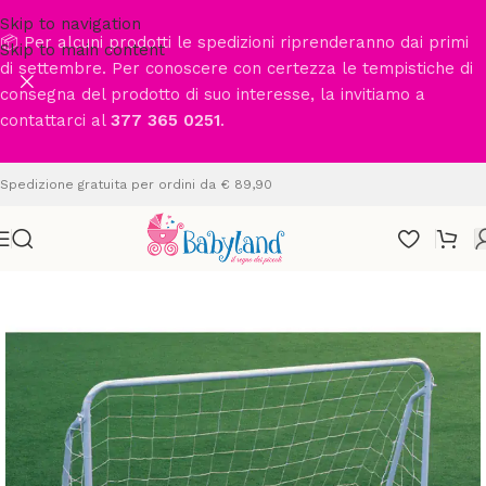
Skip to navigation
📦 Per alcuni prodotti le spedizioni riprenderanno dai primi
Skip to main content
di settembre. Per conoscere con certezza le tempistiche di
consegna del prodotto di suo interesse, la invitiamo a
contattarci al
377 365 0251
.
Spedizione gratuita per ordini da € 89,90