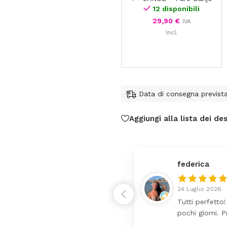
12 disponibili
29,90
€
IVA
Incl.
Data di consegna previst
Aggiungi alla lista dei des
federica
24 Luglio 2026
 da lettino più fasciatoio
Tutti perfetto! 
ina molto bello tutto il
pochi giorni. Pr