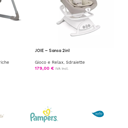
JOIE – Sansa 2in1
riche
Gioco e Relax
,
Sdraiette
179,00
€
IVA Incl.