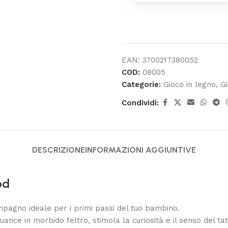
EAN:
3700217380052
COD:
08005
Categorie:
Gioco in legno
,
G
Condividi:
DESCRIZIONE
INFORMAZIONI AGGIUNTIVE
od
ompagno ideale per i primi passi del tuo bambino.
ance in morbido feltro, stimola la curiosità e il senso del tatt