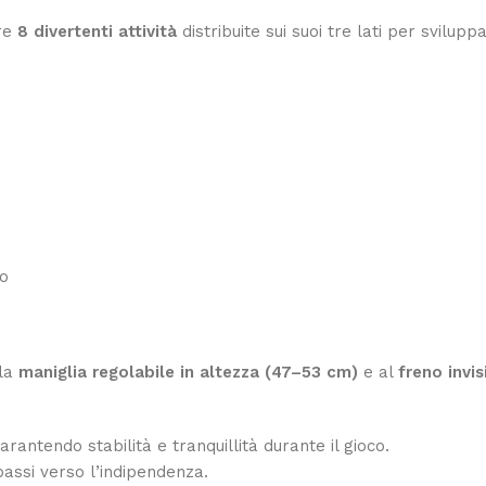
fre
8 divertenti attività
distribuite sui suoi tre lati per svilup
to
lla
maniglia regolabile in altezza (47–53 cm)
e al
freno invis
antendo stabilità e tranquillità durante il gioco.
assi verso l’indipendenza.