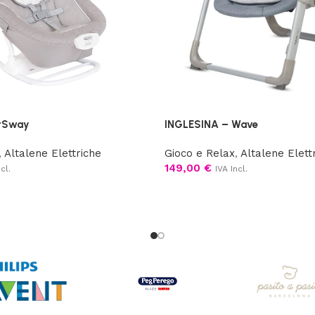
tSway
INGLESINA – Wave
,
Altalene Elettriche
Gioco e Relax
,
Altalene Elett
149,00
€
cl.
IVA Incl.