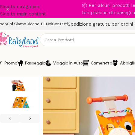
📦 Per alcuni prodotti 
Skip to navigation
tempistiche di consegna 
Skip to main content
Spedizione gratuita per ordini
hop
Chi Siamo
Dicono Di Noi
Contatti
Promo
Passeggio
Viaggio In Auto
Cameretta
Abbigl