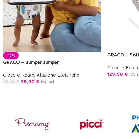
GRACO – Sof
-13%
GRACO – Bumper Jumper
Gioco e Relax
129,90
€
Gioco e Relax
,
Altalene Elettriche
IVA In
39,00
€
45,00
€
IVA Incl.