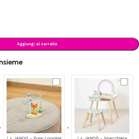
Aggiungi al carrello
insieme
JANOD
JANOD
-
-
Pure
Specchie
Looping
Unicorno
Volpe
in
(gioco
Legno
in
legno)
1
×
JANOD - Pure Looping
1
×
JANOD - Specchiera