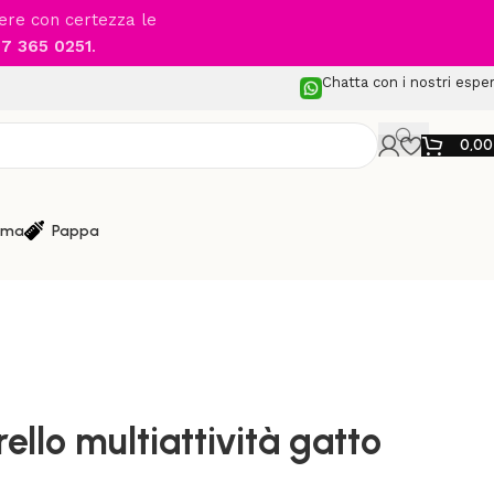
cere con certezza le
7 365 0251
.
Chatta con i nostri esper
0,0
ma
Pappa
bili e Primi Passi
/
JANOD – Carrello multiattività gatto
llo multiattività gatto