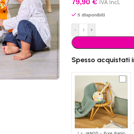
79,90
€
IVA Incl.
5 disponibili
-
+
Spesso acquistati 
JANOD
-
Pure
Banjo
1
×
JANOD - Pure Banjo