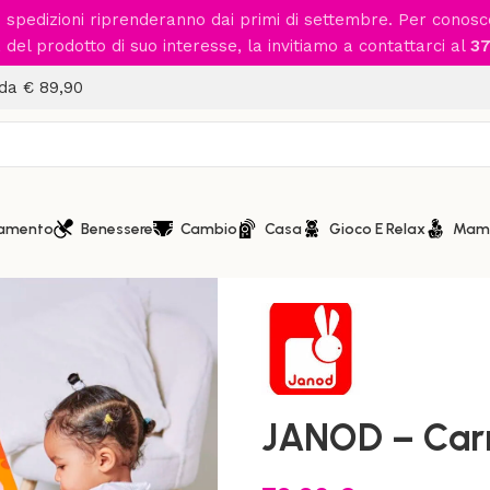
le spedizioni riprenderanno dai primi di settembre. Per conos
del prodotto di suo interesse, la invitiamo a contattarci al
37
 da € 89,90
iamento
Benessere
Cambio
Casa
Gioco E Relax
Mam
Home
/
Gioco e Relax
/
Cavalca
JANOD – Carre