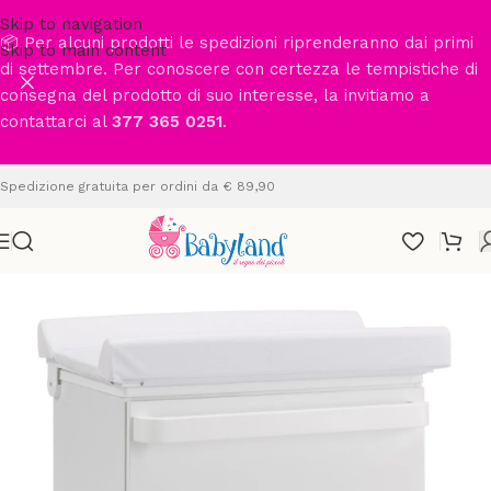
Skip to navigation
📦 Per alcuni prodotti le spedizioni riprenderanno dai primi
Skip to main content
di settembre. Per conoscere con certezza le tempistiche di
consegna del prodotto di suo interesse, la invitiamo a
contattarci al
377 365 0251
.
Spedizione gratuita per ordini da € 89,90