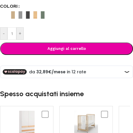
COLORI
-
+
Aggiungi al carrello
Spesso acquistati insieme
AZZURRA
AZZURRA
DESIGN
DESIGN
-
-