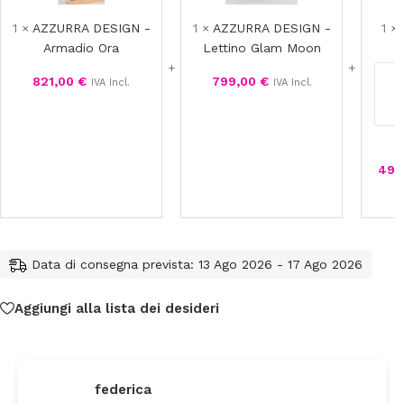
Armadio
Lettino
Ora
Glam
1
×
AZZURRA DESIGN -
1
×
AZZURRA DESIGN -
1
×
Moon
Armadio Ora
Lettino Glam Moon
821,00
€
799,00
€
IVA Incl.
IVA Incl.
493
Data di consegna prevista: 13 Ago 2026 - 17 Ago 2026
Aggiungi alla lista dei desideri
federica