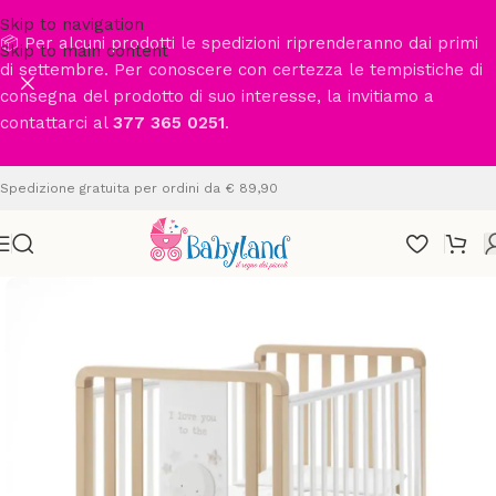
Skip to navigation
📦 Per alcuni prodotti le spedizioni riprenderanno dai primi
Skip to main content
di settembre. Per conoscere con certezza le tempistiche di
consegna del prodotto di suo interesse, la invitiamo a
contattarci al
377 365 0251
.
Spedizione gratuita per ordini da € 89,90