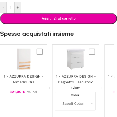
-
+
Aggiungi al carrello
Spesso acquistati insieme
AZZURRA
AZZURRA
DESIGN
DESIGN
-
-
Armadio
Bagnetto
Ora
Fasciatoio
1
×
AZZURRA DESIGN -
1
×
AZZURRA DESIGN -
1
×
A
Glam
Armadio Ora
Bagnetto Fasciatoio
Glam
821,00
€
5
IVA Incl.
Colori