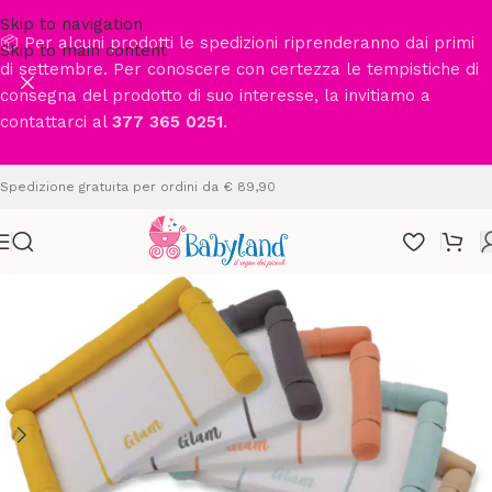
Skip to navigation
📦 Per alcuni prodotti le spedizioni riprenderanno dai primi
Skip to main content
di settembre. Per conoscere con certezza le tempistiche di
consegna del prodotto di suo interesse, la invitiamo a
contattarci al
377 365 0251
.
Spedizione gratuita per ordini da € 89,90