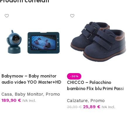
Prodotti correlati
Babymoov – Baby monitor
-30%
audio video YOO Master+HD
CHICCO – Polacchino
bambino Flix blu Primi Passi
Casa
,
Baby Monitor
,
Promo
189,90
€
Calzature
,
Promo
IVA Incl.
25,89
€
36,99
€
IVA Incl.
Aggiungi al carrello
Scegli