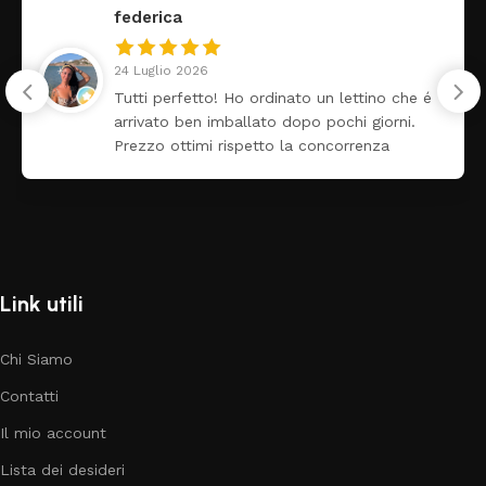
federica
24 Luglio 2026
Tutti perfetto! Ho ordinato un lettino che é
arrivato ben imballato dopo pochi giorni.
Prezzo ottimi rispetto la concorrenza
Link utili
Chi Siamo
Contatti
Il mio account
Lista dei desideri