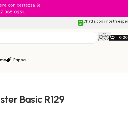
cere con certezza le
7 365 0251
.
Chatta con i nostri esper
0,0
ma
Pappa
lini Auto da 7 a 12 anni
/
GRACO – Booster Basic R129
ter Basic R129