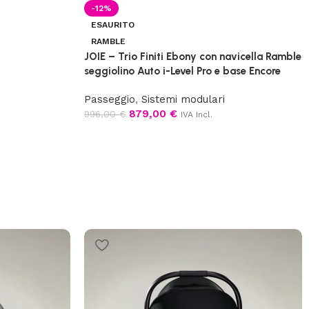
-12%
ESAURITO
RAMBLE
JOIE – Trio Finiti Ebony con navicella Ramble
seggiolino Auto i-Level Pro e base Encore
Passeggio
,
Sistemi modulari
879,00
€
996,00
€
IVA Incl.