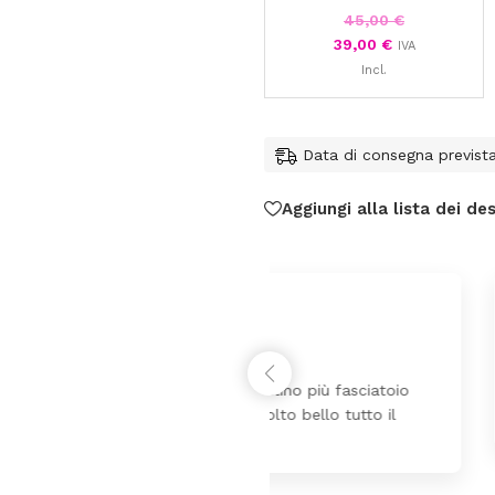
45,00
€
39,00
€
IVA
Incl.
Data di consegna previst
Aggiungi alla lista dei des
federica
24 Luglio 2026
 da lettino più fasciatoio
Tutti perfetto! 
ina molto bello tutto il
pochi giorni. Pr