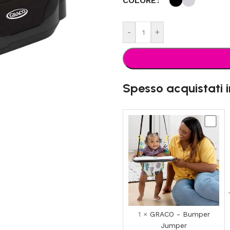
COLORE
-
+
Spesso acquistati 
GRACO
-
Bumpe
Jumpe
1
×
GRACO - Bumper
Jumper