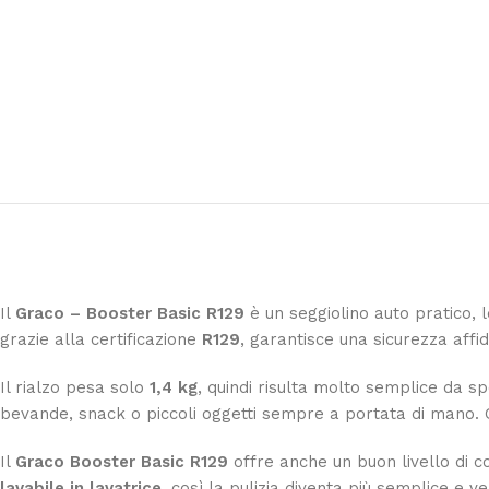
Il
Graco – Booster Basic R129
è un seggiolino auto pratico, l
grazie alla certificazione
R129
, garantisce una sicurezza affid
Il rialzo pesa solo
1,4 kg
, quindi risulta molto semplice da sp
bevande, snack o piccoli oggetti sempre a portata di mano. Q
Il
Graco Booster Basic R129
offre anche un buon livello di co
lavabile in lavatrice
, così la pulizia diventa più semplice e ve