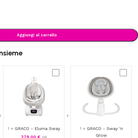
Aggiungi al carrello
insieme
GRACO
GRACO
-
-
r
Eluma
Sway
r
Sway
‘n
Grow
1
×
GRACO - Eluma Sway
1
×
GRACO - Sway ‘n
Grow
279,00
€
IVA