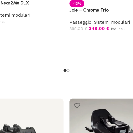
 Near2Me DLX
-13%
Joie – Chrome Trio
stemi modulari
ncl.
Passeggio
,
Sistemi modulari
349,00
€
399,00
€
IVA Incl.