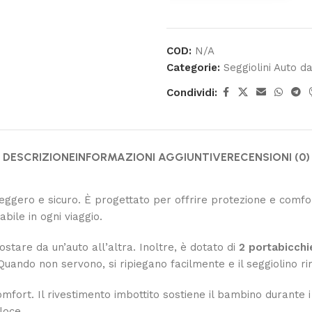
COD:
N/A
Categorie:
Seggiolini Auto da
Condividi:
DESCRIZIONE
INFORMAZIONI AGGIUNTIVE
RECENSIONI (0)
eggero e sicuro. È progettato per offrire protezione e comfort
abile in ogni viaggio.
ostare da un’auto all’altra. Inoltre, è dotato di
2 portabicchi
uando non servono, si ripiegano facilmente e il seggiolino r
mfort. Il rivestimento imbottito sostiene il bambino durante i 
loce.