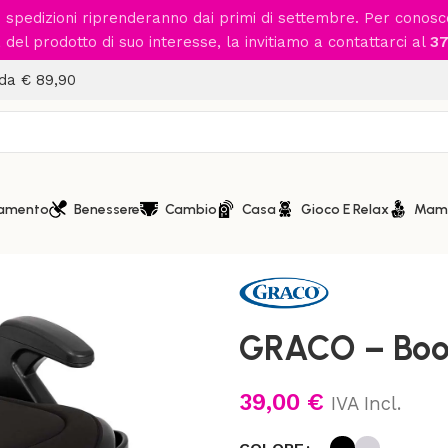
le spedizioni riprenderanno dai primi di settembre. Per conos
del prodotto di suo interesse, la invitiamo a contattarci al
37
 da € 89,90
iamento
Benessere
Cambio
Casa
Gioco E Relax
Mam
Home
/
Viaggio in Auto
/
Seggio
GRACO – Boos
39,00
€
IVA Incl.