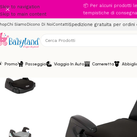
📦 Per alcuni prodotti 
Skip to navigation
tempistiche di consegna 
Skip to main content
Spedizione gratuita per ordini
hop
Chi Siamo
Dicono Di Noi
Contatti
Promo
Passeggio
Viaggio In Auto
Cameretta
Abbigl