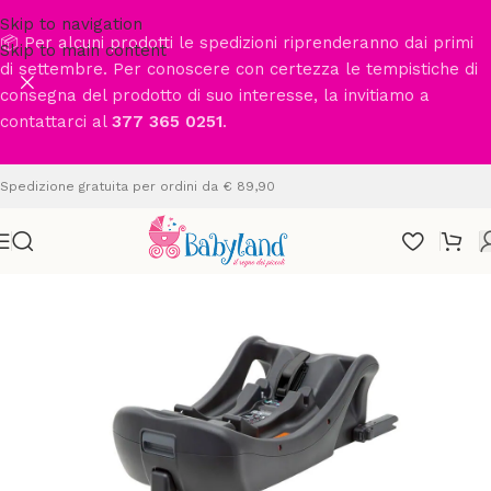
Skip to navigation
📦 Per alcuni prodotti le spedizioni riprenderanno dai primi
Skip to main content
di settembre. Per conoscere con certezza le tempistiche di
consegna del prodotto di suo interesse, la invitiamo a
contattarci al
377 365 0251
.
Spedizione gratuita per ordini da € 89,90