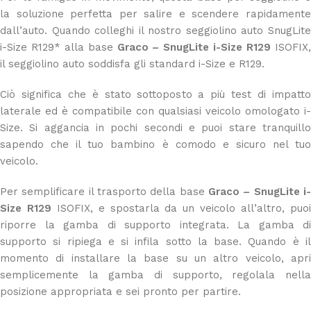
la soluzione perfetta per salire e scendere rapidamente
dall’auto. Quando colleghi il nostro seggiolino auto
SnugLite
i-Size R129
* alla base
Graco – SnugLite i-Size R129
ISOFIX
il seggiolino auto soddisfa gli standard i-Size e R129.
Ciò significa che è stato sottoposto a più test di impatto
laterale ed è compatibile con qualsiasi veicolo omologato i-
Size. Si aggancia in pochi secondi e puoi stare tranquillo
sapendo che il tuo bambino è comodo e sicuro nel tuo
veicolo.
Per semplificare il trasporto della base
Graco – SnugLite i-
Size R129
ISOFIX, e spostarla da un veicolo all’altro, puo
riporre la gamba di supporto integrata. La gamba di
supporto si ripiega e si infila sotto la base. Quando è il
momento di installare la base su un altro veicolo, apri
semplicemente la gamba di supporto, regolala nella
posizione appropriata e sei pronto per partire.