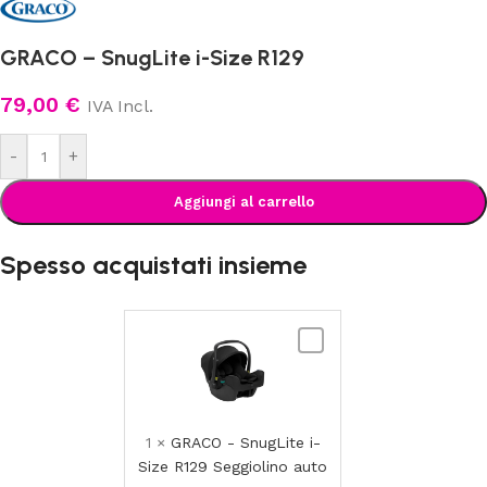
GRACO – SnugLite i-Size R129
79,00
€
IVA Incl.
-
+
Aggiungi al carrello
Spesso acquistati insieme
GRACO
-
SnugLite
i-
Size
1
×
GRACO - SnugLite i-
R129
Size R129 Seggiolino auto
Seggiolino