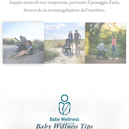
doppio strato di rete traspirante, permette il passaggio d'aria,
favorendo la termoregolazione del bambino.
Per gli sportivi
Per passeggiate
Per chi cerca
e
off-limits
l'avventura
gli amanti
su tutti i
ad alte
Baby Wellness Tips