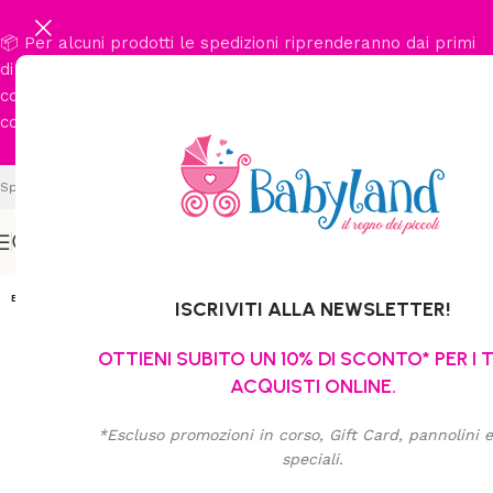
📦 Per alcuni prodotti le spedizioni riprenderanno dai primi
di settembre. Per conoscere con certezza le tempistiche di
consegna del prodotto di suo interesse, la invitiamo a
contattarci al
377 365 0251
.
Spedizione gratuita per ordini da € 89,90
ESAURITO
ISCRIVITI ALLA NEWSLETTER!
OTTIENI SUBITO UN 10% DI SCONTO* PER I 
ACQUISTI ONLINE.
*Escluso promozioni in corso, Gift Card, pannolini e 
speciali.