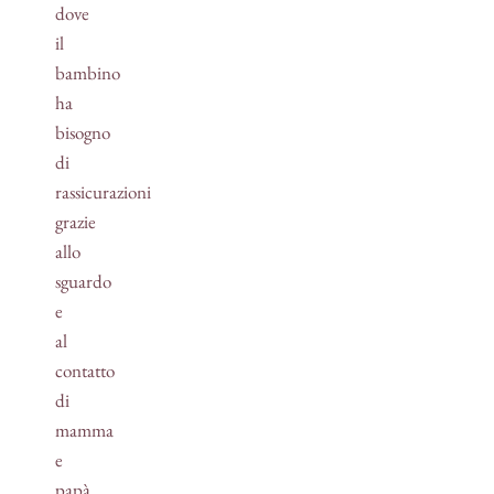
dove
il
bambino
ha
bisogno
di
rassicurazioni
grazie
allo
sguardo
e
al
contatto
di
mamma
e
papà,