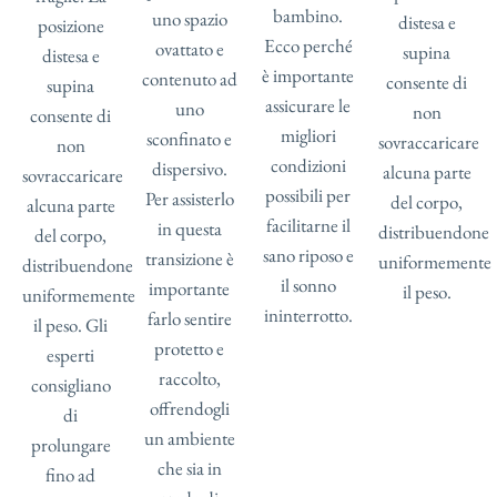
bambino.
uno spazio
distesa e
posizione
Ecco perché
ovattato e
supina
distesa e
è importante
contenuto ad
consente di
supina
assicurare le
uno
non
consente di
migliori
sconfinato e
sovraccaricare
non
condizioni
dispersivo.
alcuna parte
sovraccaricare
possibili per
Per assisterlo
del corpo,
alcuna parte
facilitarne il
in questa
distribuendone
del corpo,
sano riposo e
transizione è
uniformemente
distribuendone
il sonno
importante
il peso.
uniformemente
ininterrotto.
farlo sentire
il peso. Gli
protetto e
esperti
raccolto,
consigliano
offrendogli
di
un ambiente
prolungare
che sia in
fino ad