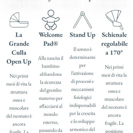
della natura
terreni
prestazioni
La
Welcome
Stand Up
Schienale
Grande
Pad®
regolabile
Il sonno è
Culla
a 170°
determinante
Alla nascita il
Open Up
per
bambino
Nei primi
l’attivazione
abbandona
mesi di vita la
Nei primi
di processi e
la sicurezza
struttura
mesi di vita la
meccanismi
del grembo
ossea e
struttura
fisiologici
materno per
muscolare
ossea e
indispensabili
affacciarsi al
del neonato è
muscolare
per la crescita
mondo
ancora
del neonato è
e lo sviluppo
esterno,
fragile. La
ancora
armonico del
passando da
posizione
fragile. La