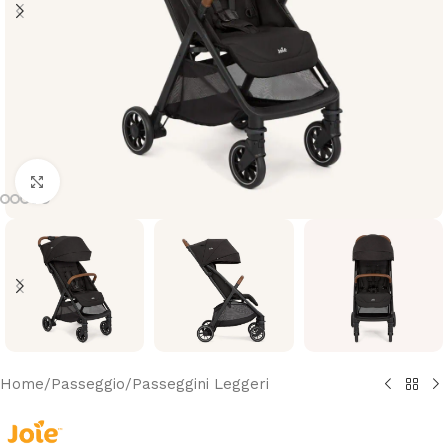
Clicca per ingrandire
Home
/
Passeggio
/
Passeggini Leggeri