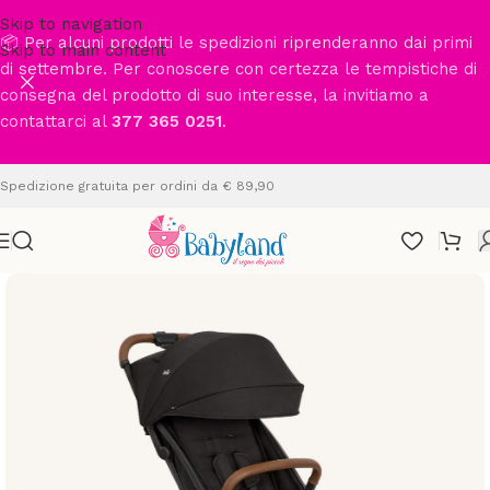
Skip to navigation
📦 Per alcuni prodotti le spedizioni riprenderanno dai primi
Skip to main content
di settembre. Per conoscere con certezza le tempistiche di
consegna del prodotto di suo interesse, la invitiamo a
contattarci al
377 365 0251
.
Spedizione gratuita per ordini da € 89,90