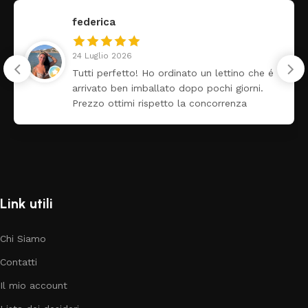
federica
24 Luglio 2026
Tutti perfetto! Ho ordinato un lettino che é
arrivato ben imballato dopo pochi giorni.
Prezzo ottimi rispetto la concorrenza
Link utili
Chi Siamo
Contatti
Il mio account