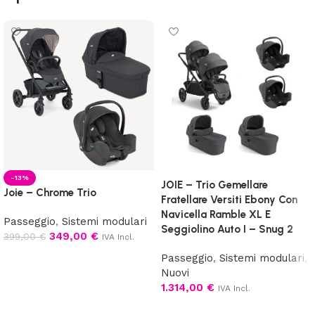
-13%
JOIE – Trio Gemellare
Joie – Chrome Trio
Fratellare Versiti Ebony Con
Navicella Ramble XL E
Passeggio
,
Sistemi modulari
Seggiolino Auto I – Snug 2
349,00
€
399,00
€
IVA Incl.
Aggiungi al carrello
Passeggio
,
Sistemi modulari
,
Nuovi
1.314,00
€
IVA Incl.
Aggiungi al carrello