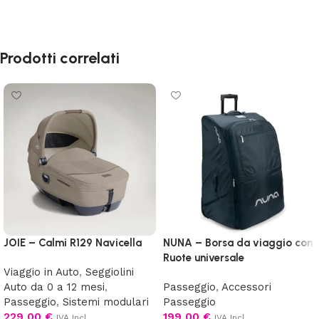
Prodotti correlati
JOIE – Calmi R129 Navicella
NUNA – Borsa da viaggio con
Ruote universale
Viaggio in Auto
,
Seggiolini
Auto da 0 a 12 mesi
,
Passeggio
,
Accessori
Passeggio
,
Sistemi modulari
Passeggio
229,00
€
199,00
€
IVA Incl.
IVA Incl.