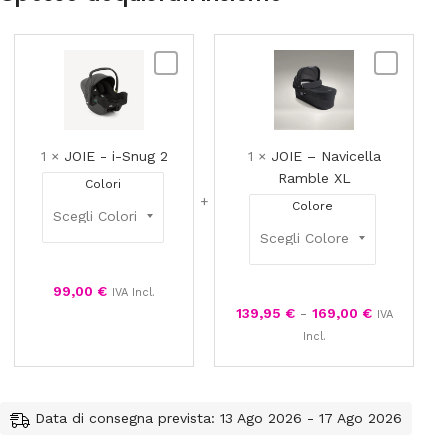
JOIE
JOIE
-
–
i-
Navicella
Snug
Ramble
2
XL
1
×
JOIE - i-Snug 2
1
×
JOIE – Navicella
Ramble XL
Colori
Colore
99,00
€
IVA Incl.
139,95
€
-
169,00
€
IVA
Incl.
Data di consegna prevista: 13 Ago 2026 - 17 Ago 2026