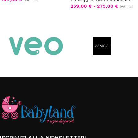
IVA Incl.
259,00
€
-
275,00
€
IVA Incl.
Aggiungi al carrello
Scegli