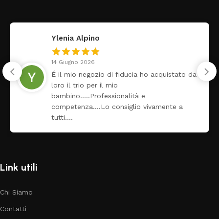
Ylenia Alpino
14 Giugno 2026
É il mio negozio di fiducia ho acquistato da
loro il trio per il mio
bambino…..Professionalità e
competenza….Lo consiglio vivamente a
tutti….
Link utili
Chi Siamo
Contatti