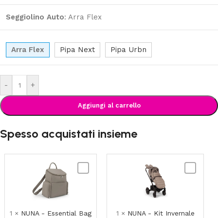
Seggiolino Auto
:
Arra Flex
Arra Flex
Pipa Next
Pipa Urbn
-
+
Aggiungi al carrello
Spesso acquistati insieme
NUNA
NUNA
-
-
Essential
Kit
Bag
Invernale
per
1
×
NUNA - Essential Bag
1
×
NUNA - Kit Invernale