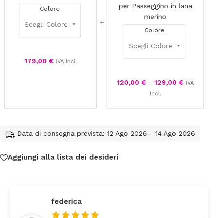
Passeggin
per Passeggino in lana
Colore
in
merino
lana
Colore
merino
179,00
€
IVA Incl.
120,00
€
-
129,00
€
IVA
Incl.
Data di consegna prevista: 12 Ago 2026 - 14 Ago 2026
Aggiungi alla lista dei desideri
federica