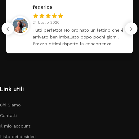
federica
24 Luglio 2026
Tutti perfetto! Ho ordinato un lettino che é
arrivato ben imballato dopo pochi giorni.
Prezzo ottimi rispetto la concorrenza
Link utili
Chi Siamo
Contatti
Il mio account
Lista dei desideri