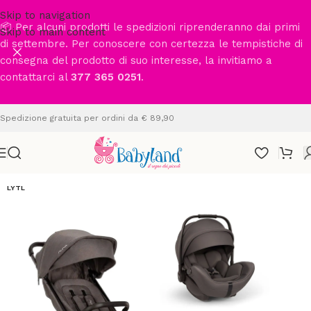
Skip to navigation
📦 Per alcuni prodotti le spedizioni riprenderanno dai primi
Skip to main content
di settembre. Per conoscere con certezza le tempistiche di
consegna del prodotto di suo interesse, la invitiamo a
contattarci al
377 365 0251
.
Spedizione gratuita per ordini da € 89,90
LYTL