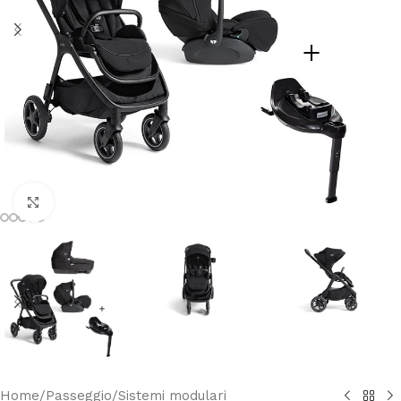
Clicca per ingrandire
Home
/
Passeggio
/
Sistemi modulari