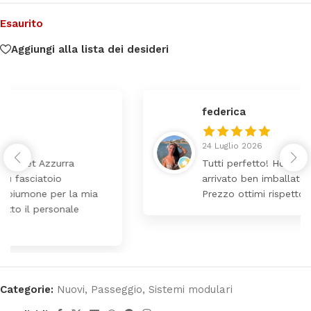
Esaurito
Aggiungi alla lista dei desideri
federica
24 Luglio 2026
Tutti perfetto! Ho ordinato un lettino che é
arrivato ben imballato dopo pochi giorni.
Prezzo ottimi rispetto la concorrenza
Categorie:
Nuovi
,
Passeggio
,
Sistemi modulari