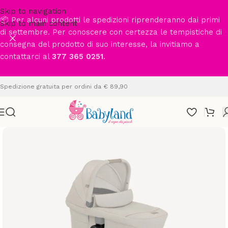
Skip to navigation
📦 Per alcuni prodotti le spedizioni riprenderanno dai primi
Skip to main content
di settembre. Per conoscere con certezza le tempistiche di
consegna del prodotto di suo interesse, la invitiamo a
contattarci al
377 365 0251
.
Spedizione gratuita per ordini da € 89,90