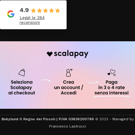
4.9
Leggi le 284
recensioni
Babyland Il Regno dei Piccoli | P.IVA 03836200786
© 2023 -
Managed by
Francesco Lastrucci