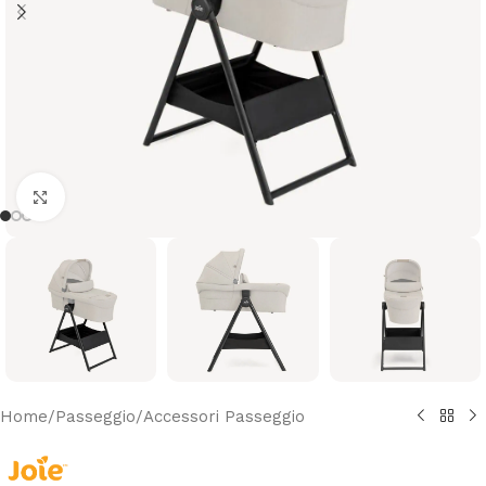
Clicca per ingrandire
Home
/
Passeggio
/
Accessori Passeggio