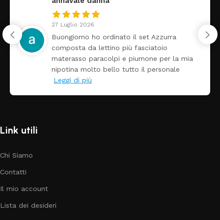
annavale danna
27 Luglio 2026
Buongiorno ho ordinato il set Azzurra
composta da lettino più fasciatoio
materasso paracolpi e piumone per la mia
nipotina molto bello tutto il personale
Leggi di più
Link utili
Chi Siamo
Contatti
Il mio account
Lista dei desideri