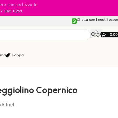
cere con certezza le
7 365 0251
.
Chatta con i nostri esper
0,0
ma
Pappa
lini Auto da 0 a 12 anni
/
Inglesina – Seggiolino Copernico
eggiolino Copernico
VA Incl.