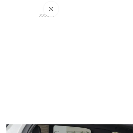
27 Luglio 2026
Buongiorno ho ordinato il set Azzurra composta
Clicca per ingrandire
materasso paracolpi e piumone per la mia nipot
personale
Leggi di più