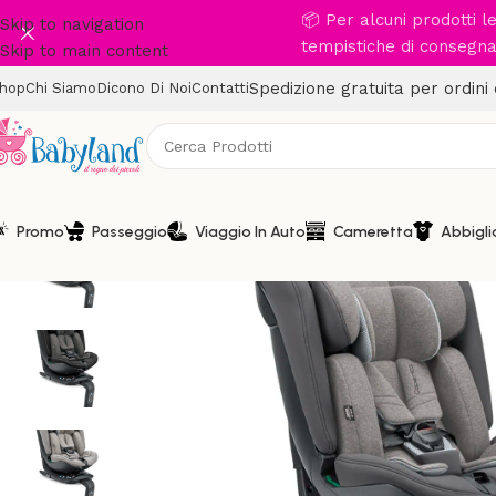
📦 Per alcuni prodotti 
Skip to navigation
tempistiche di consegna 
Skip to main content
Spedizione gratuita per ordini
hop
Chi Siamo
Dicono Di Noi
Contatti
Promo
Passeggio
Viaggio In Auto
Cameretta
Abbigl
-10%