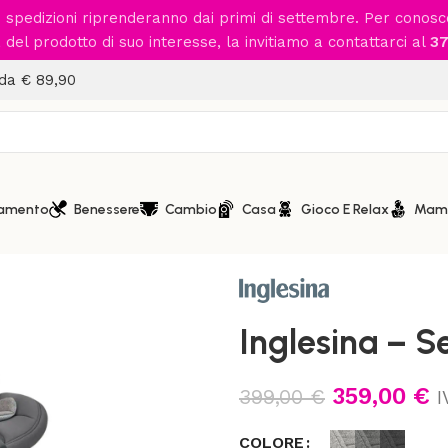
le spedizioni riprenderanno dai primi di settembre. Per conos
del prodotto di suo interesse, la invitiamo a contattarci al
37
 da € 89,90
iamento
Benessere
Cambio
Casa
Gioco E Relax
Mam
Home
/
Viaggio in Auto
/
Seggio
Inglesina – S
359,00
€
399,00
€
I
COLORE