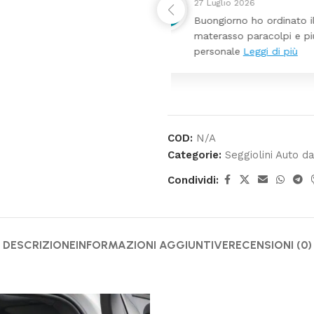
24 Luglio 2026
 da lettino più fasciatoio
Tutti perfetto! 
ina molto bello tutto il
pochi giorni. Pr
COD:
N/A
Categorie:
Seggiolini Auto da
Condividi:
DESCRIZIONE
INFORMAZIONI AGGIUNTIVE
RECENSIONI (0)