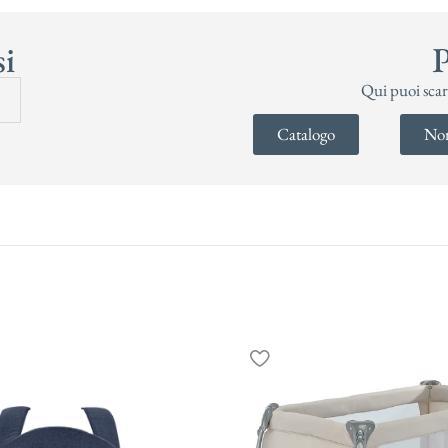
si
P
Qui puoi scar
Catalogo
Nor