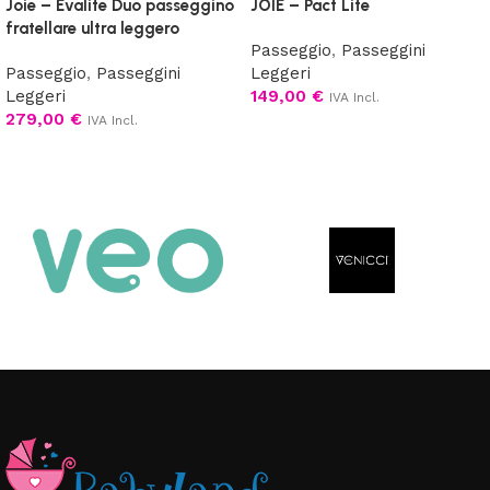
Joie – Evalite Duo passeggino
JOIE – Pact Lite
fratellare ultra leggero
Passeggio
,
Passeggini
Passeggio
,
Passeggini
Leggeri
Leggeri
149,00
€
IVA Incl.
279,00
€
IVA Incl.
Aggiungi al carrello
Scegli