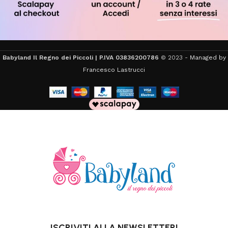
Babyland Il Regno dei Piccoli | P.IVA 03836200786
© 2023 -
Managed by
Francesco Lastrucci
ISCRIVITI ALLA NEWSLETTER!