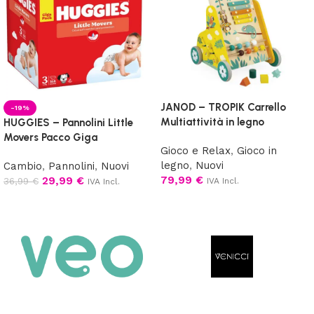
JANOD – TROPIK Carrello
-19%
Multiattività in legno
HUGGIES – Pannolini Little
Movers Pacco Giga
Gioco e Relax
,
Gioco in
legno
,
Nuovi
Cambio
,
Pannolini
,
Nuovi
79,99
€
29,99
€
36,99
€
IVA Incl.
IVA Incl.
Aggiungi al carrello
Scegli