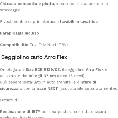
Chiusura
compatta e piatta
, ideale per il trasporto e lo
stoccaggio
Rivestimenti e coprimaterasso
lavabili in lavatrice
Parapioggia incluso
Compatibilità:
Triv, Triv Next, TRVL
Seggiolino auto Arra Flex
Omologato
i-Size ECE R129/03
, il seggiolino
Arra Flex
è
utilizzabile dai
40 agli 87 cm
(circa 15 mesi).
Può essere installato in auto tramite le
cinture di
sicurezza
o con la
base NEXT
(acquistabile separatamente).
Dotato di:
Reclinazione di 157°
per una postura corretta e sicura
anche nei lunghi viaggi;