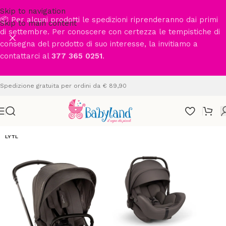
Skip to navigation
📦 Per alcuni prodotti le spedizioni riprenderanno dai primi
Skip to main content
di settembre. Per conoscere con certezza le tempistiche di
consegna del prodotto di suo interesse, la invitiamo a
contattarci al
377 365 0251
.
Spedizione gratuita per ordini da € 89,90
LYTL