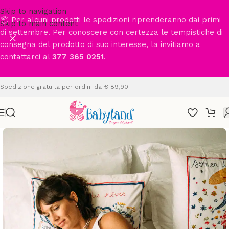
Skip to navigation
📦 Per alcuni prodotti le spedizioni riprenderanno dai primi
Skip to main content
di settembre. Per conoscere con certezza le tempistiche di
consegna del prodotto di suo interesse, la invitiamo a
contattarci al
377 365 0251
.
Spedizione gratuita per ordini da € 89,90