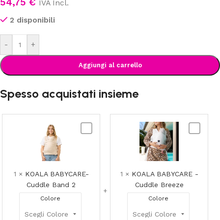
54,75
€
IVA Incl.
2 disponibili
-
+
Aggiungi al carrello
Spesso acquistati insieme
KOALA
KOALA
BABYCARE-
BABYCAR
Cuddle
-
Band
Cuddle
2
Breeze
1
×
KOALA BABYCARE-
1
×
KOALA BABYCARE -
Cuddle Band 2
Cuddle Breeze
Colore
Colore