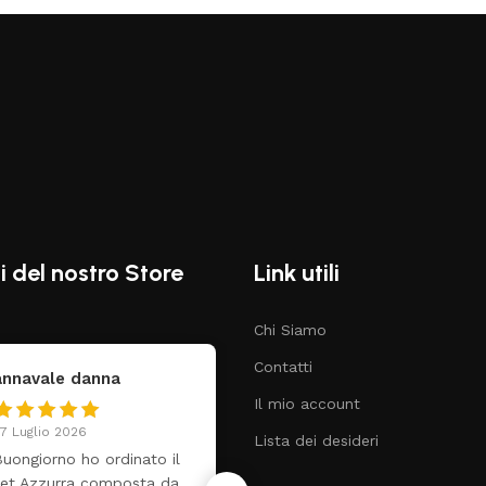
i del nostro Store
Link utili
Chi Siamo
Contatti
federica
Claudia Marongiu
Il mio account
4 Luglio 2026
8 Luglio 2026
Lista dei desideri
utti perfetto! Ho ordinato
❤️
n lettino che é arrivato