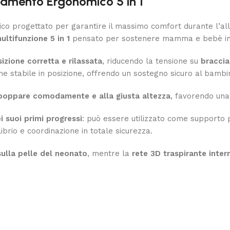
amento Ergonomico 5 in 1
ico progettato per garantire il massimo comfort durante l’a
ltifunzione 5 in 1
pensato per sostenere mamma e bebè in d
izione corretta e rilassata
, riducendo la tensione su
braccia
ne stabile in posizione, offrendo un sostegno sicuro al bamb
poppare comodamente e alla giusta altezza
, favorendo una 
 suoi primi progressi
: può essere utilizzato come supporto 
librio e coordinazione in totale sicurezza.
ulla pelle del neonato
, mentre la
rete 3D traspirante inter