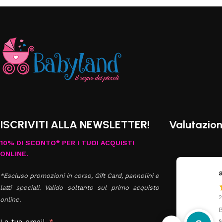
ISCRIVITI ALLA NEWSLETTER!
Valutazion
10% DI SCONTO* PER I TUOI ACQUISTI
ONLINE.
annavale danna
*Escluso promozioni in corso, Gift Card, pannolini e
latti speciali. Valido soltanto sul primo acquisto
27 Luglio 2026
2
online.
Buongiorno ho ordinato il
T
set Azzurra composta da
u
La tua email