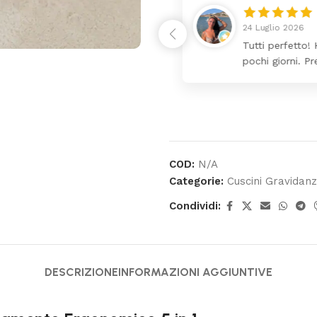
24 Luglio 2026
 da lettino più fasciatoio
Tutti perfetto! 
ina molto bello tutto il
pochi giorni. Pr
COD:
N/A
Categorie:
Cuscini Gravidan
Condividi:
DESCRIZIONE
INFORMAZIONI AGGIUNTIVE