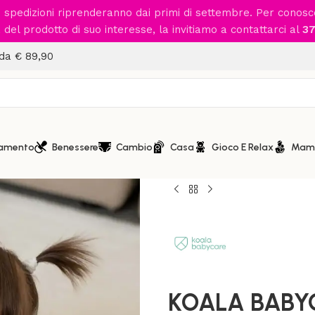
le spedizioni riprenderanno dai primi di settembre. Per conos
del prodotto di suo interesse, la invitiamo a contattarci al
37
 da € 89,90
iamento
Benessere
Cambio
Casa
Gioco E Relax
Mam
Home
/
Mamma
/
Cuscini Grav
KOALA BABYCARE- Hug Baby
KOALA BABYC