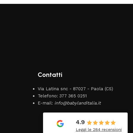
Contatti
Via Latina snc - 87027 - Paola (CS)
Telefono: 377 365 0251
E-mail:
info@babylanditalia.it
Vincenzo
19 Giugno 2026
4.9
Tutto perfetto. Ottimo
Leggi le 284 recensioni
venditore