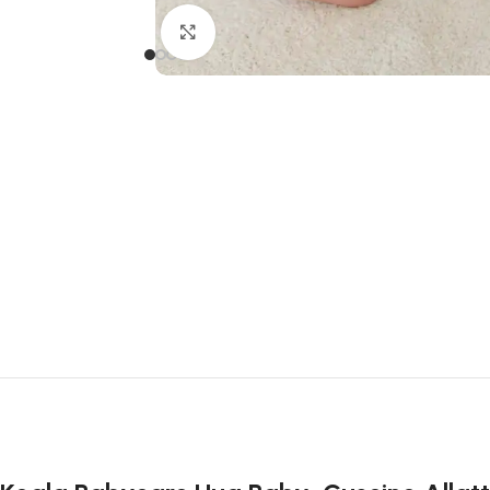
Clicca per ingrandire
27 Luglio 2026
Buongiorno ho ordinato il set Azzurra composta
materasso paracolpi e piumone per la mia nipot
personale
Leggi di più