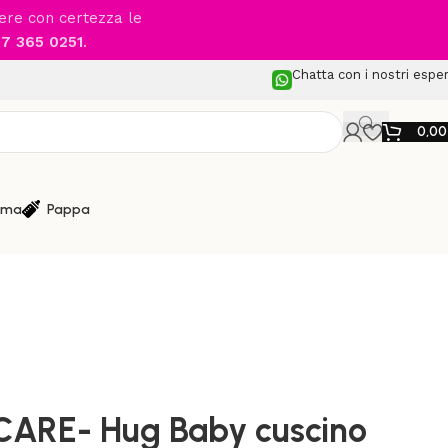
cere con certezza le
7 365 0251
.
Chatta con i nostri esper
0,0
ma
Pappa
idanza o Allattamento
/
 cuscino allattamento
ARE- Hug Baby cuscino