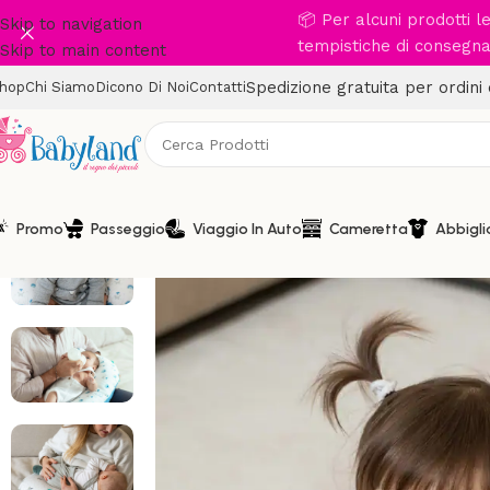
📦 Per alcuni prodotti 
Skip to navigation
tempistiche di consegna 
Skip to main content
Spedizione gratuita per ordini
hop
Chi Siamo
Dicono Di Noi
Contatti
Promo
Passeggio
Viaggio In Auto
Cameretta
Abbigl