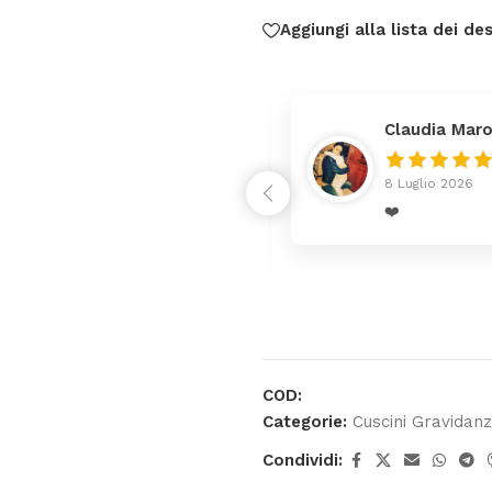
Aggiungi alla lista dei des
Claudia Maron
8 Luglio 2026
rrivato ben imballato dopo
❤️
enza
COD:
Categorie:
Cuscini Gravidan
Condividi: