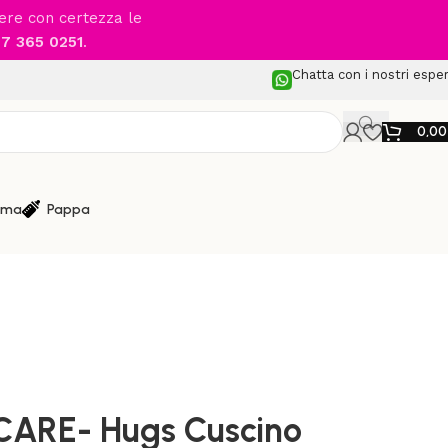
cere con certezza le
7 365 0251
.
Chatta con i nostri esper
0,0
ma
Pappa
idanza o Allattamento
/
ino Gravidanza e Allattamento 6 in 1
ARE- Hugs Cuscino