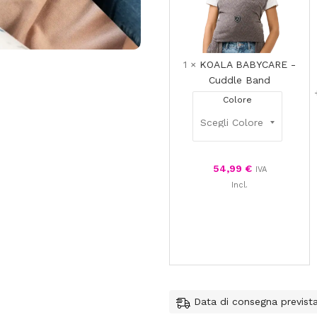
1
×
KOALA BABYCARE -
Cuddle Band
Colore
54,99
€
IVA
Incl.
Data di consegna previst