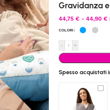
Gravidanza e 
44,75
€
-
44,90
€
COLORI
-
+
Spesso acquistati 
KOALA
BABYC
-
Cuddle
Band