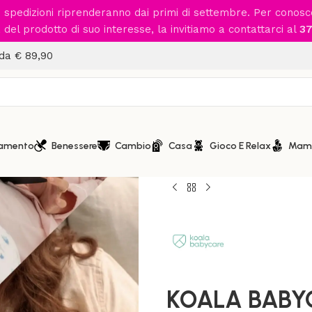
le spedizioni riprenderanno dai primi di settembre. Per conos
del prodotto di suo interesse, la invitiamo a contattarci al
37
 da € 89,90
iamento
Benessere
Cambio
Casa
Gioco E Relax
Mam
Home
/
Mamma
/
Cuscini Grav
KOALA BABYCARE- Hugs Cusc
KOALA BABYC