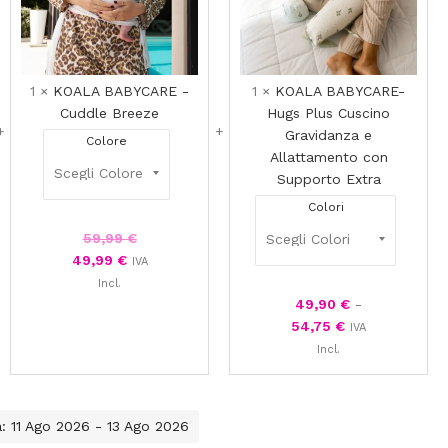
Gravidan
e
Allattam
con
1
×
KOALA BABYCARE -
1
×
KOALA BABYCARE-
Support
Cuddle Breeze
Hugs Plus Cuscino
Extra
Gravidanza e
Colore
Allattamento con
Supporto Extra
Colori
59,99
€
49,99
€
IVA
Incl.
49,90
€
-
54,75
€
IVA
Incl.
a: 11 Ago 2026 - 13 Ago 2026