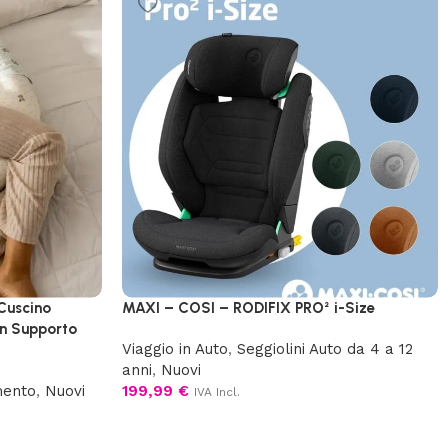
Cuscino
MAXI – COSI – RODIFIX PRO² i-Size
on Supporto
Viaggio in Auto
,
Seggiolini Auto da 4 a 12
anni
,
Nuovi
mento
,
Nuovi
199,99
€
IVA Incl.