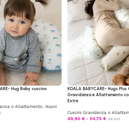
RE- Hug Baby cuscino
KOALA BABYCARE- Hugs Plus 
Gravidanza e Allattamento c
Extra
danza o Allattamento
,
Nuovi
Cuscini Gravidanza o Allatta
l.
49,90
€
-
54,75
€
IVA Incl.