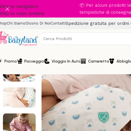
📦 Per alcuni prodotti 
Skip to navigation
tempistiche di consegna 
Skip to main content
Spedizione gratuita per ordini
hop
Chi Siamo
Dicono Di Noi
Contatti
Promo
Passeggio
Viaggio In Auto
Cameretta
Abbigl