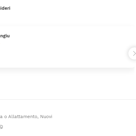
ideri
giu
za o Allattamento
,
Nuovi