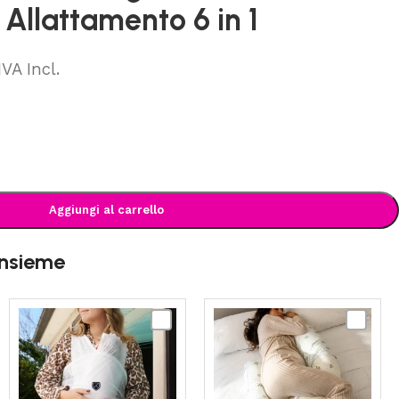
Allattamento 6 in 1
IVA Incl.
Aggiungi al carrello
insieme
KOALA
KOALA
ARE
BABYCARE
BABYCA
-
Hugs
Cuddle
Plus
Breeze
Cuscino