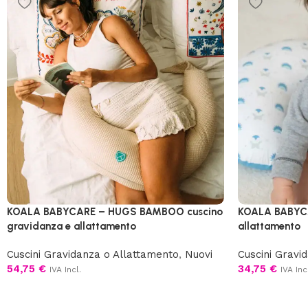
KOALA BABYCARE – HUGS BAMBOO cuscino
KOALA BABYCA
gravidanza e allattamento
allattamento
Cuscini Gravidanza o Allattamento
,
Nuovi
Cuscini Gravi
54,75
€
34,75
€
IVA Incl.
IVA Inc