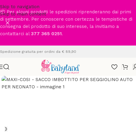
Skip to navigation
📦 Per alcuni prodotti le spedizioni riprenderanno dai primi
Skip to main content
di settembre. Per conoscere con certezza le tempistiche di
consegna del prodotto di suo interesse, la invitiamo a
contattarci al
377 365 0251
.
Spedizione gratuita per ordini da € 89,90