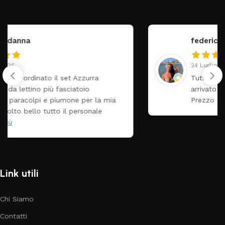
federica
24 Luglio 2026
Tutti perfetto! Ho ordinato un lettino che é
arrivato ben imballato dopo pochi giorni.
Prezzo ottimi rispetto la concorrenza
Link utili
Chi Siamo
Contatti