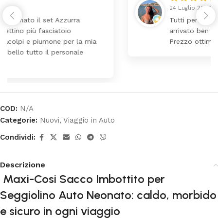
24 Luglio 2026
Tutti perfetto! Ho ordinato un lettino che é
arrivato ben imballato dopo pochi giorni.
Prezzo ottimi rispetto la concorrenza
COD:
N/A
Categorie:
Nuovi
,
Viaggio in Auto
Condividi:
Descrizione
Maxi-Cosi
Sacco Imbottito per
Seggiolino Auto Neonato: caldo, morbido
e sicuro in ogni viaggio