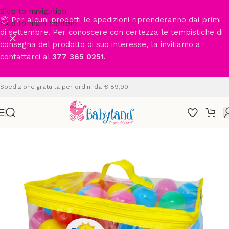
Skip to navigation
📦 Per alcuni prodotti le spedizioni riprenderanno dai primi
Skip to main content
di settembre. Per conoscere con certezza le tempistiche di
consegna del prodotto di suo interesse, la invitiamo a
contattarci al
377 365 0251
.
Spedizione gratuita per ordini da € 89,90