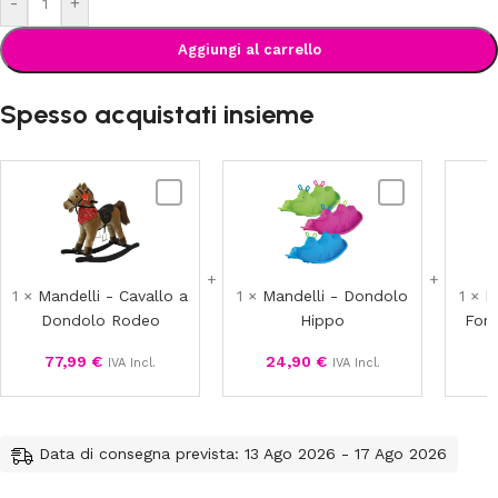
-
+
Aggiungi al carrello
Spesso acquistati insieme
Mandelli
Mandelli
-
-
Cavallo
Dondolo
a
Hippo
Dondolo
1
×
Mandelli - Cavallo a
1
×
Mandelli - Dondolo
1
×
M
Rodeo
Dondolo Rodeo
Hippo
For
77,99
€
24,90
€
4
IVA Incl.
IVA Incl.
Data di consegna prevista: 13 Ago 2026 - 17 Ago 2026