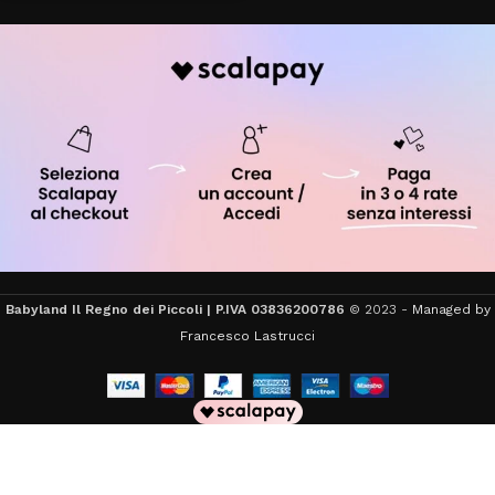
Babyland Il Regno dei Piccoli | P.IVA 03836200786
© 2023 -
Managed by
Francesco Lastrucci