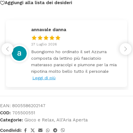
Aggiungi alla lista dei desideri
federica
24 Luglio 2026
a
Tutti perfetto! Ho ordinato un lettino 
arrivato ben imballato dopo pochi gior
a mia
Prezzo ottimi rispetto la concorrenza
le
EAN:
8005586202147
COD:
705500551
Categorie:
Gioco e Relax
,
All'Aria Aperta
Condividi: