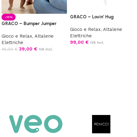
GRACO – Lovin’ Hug
-13%
GRACO – Bumper Jumper
Gioco e Relax
,
Altalene
Elettriche
Gioco e Relax
,
Altalene
99,00
€
Elettriche
IVA Incl.
39,00
€
45,00
€
IVA Incl.
Scegli
Aggiungi al carrello