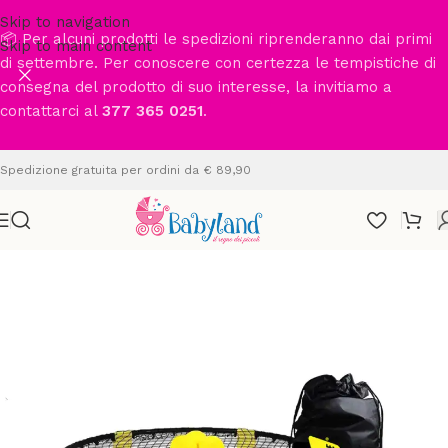
Skip to navigation
📦 Per alcuni prodotti le spedizioni riprenderanno dai primi
Skip to main content
di settembre. Per conoscere con certezza le tempistiche di
consegna del prodotto di suo interesse, la invitiamo a
contattarci al
377 365 0251
.
Spedizione gratuita per ordini da € 89,90