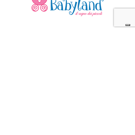
ISCRIVITI ALLA NEWSLETTER!
OTTIENI SUBITO UN 10% DI SCONTO*
PER I TUOI ACQUISTI ONLINE.
*Escluso promozioni in corso, Gift Card,
pannolini e latti speciali.
La tua email
Acconsento al trattamento dei miei dati personali
per finalità promozionali e di marketing. Ho letto,