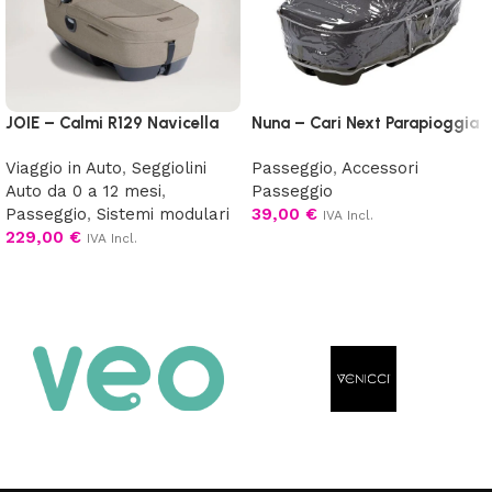
JOIE – Calmi R129 Navicella
Nuna – Cari Next Parapioggia
Viaggio in Auto
,
Seggiolini
Passeggio
,
Accessori
Auto da 0 a 12 mesi
,
Passeggio
Passeggio
,
Sistemi modulari
39,00
€
IVA Incl.
229,00
€
IVA Incl.
Aggiungi al carrello
Scegli