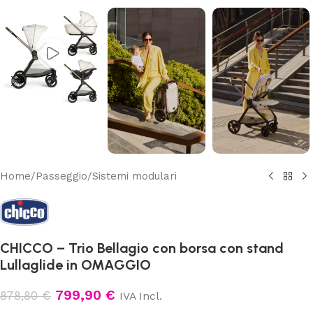
Home
/
Passeggio
/
Sistemi modulari
CHICCO – Trio Bellagio con borsa con stand
Lullaglide in OMAGGIO
799,90
€
878,80
€
IVA Incl.