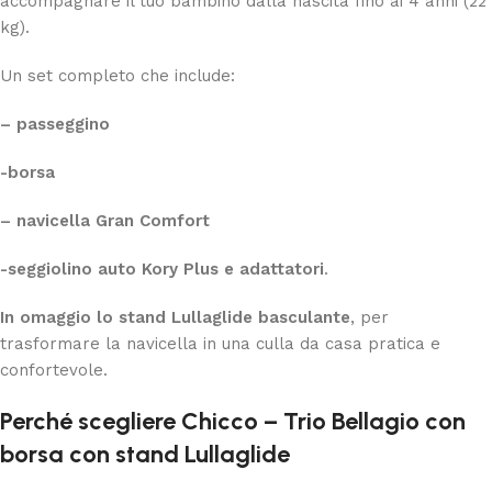
accompagnare il tuo bambino dalla nascita fino ai 4 anni (22
kg).
Un set completo che include:
– passeggino
-borsa
– navicella Gran Comfort
-seggiolino auto Kory Plus e adattatori
.
In omaggio lo stand Lullaglide basculante
, per
trasformare la navicella in una culla da casa pratica e
confortevole.
Perché scegliere Chicco – Trio Bellagio con
borsa con stand Lullaglide