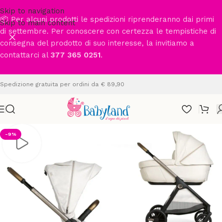
Skip to navigation
📦 Per alcuni prodotti le spedizioni riprenderanno dai primi
Skip to main content
di settembre. Per conoscere con certezza le tempistiche di
consegna del prodotto di suo interesse, la invitiamo a
contattarci al
377 365 0251
.
Spedizione gratuita per ordini da € 89,90
-9%