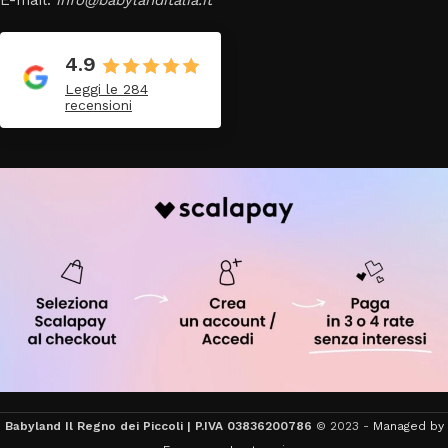
E-mail:
info@babylanditalia.it
4.9
Leggi le 284
recensioni
Babyland Il Regno dei Piccoli | P.IVA 03836200786
© 2023 -
Managed by