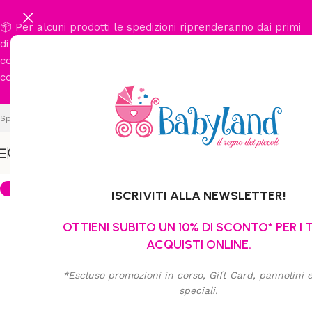
📦 Per alcuni prodotti le spedizioni riprenderanno dai primi
di settembre. Per conoscere con certezza le tempistiche di
consegna del prodotto di suo interesse, la invitiamo a
contattarci al
377 365 0251
.
Spedizione gratuita per ordini da € 89,90
-12%
ISCRIVITI ALLA NEWSLETTER!
OTTIENI SUBITO UN 10% DI SCONTO* PER I 
ACQUISTI ONLINE.
*Escluso promozioni in corso, Gift Card, pannolini e 
speciali.