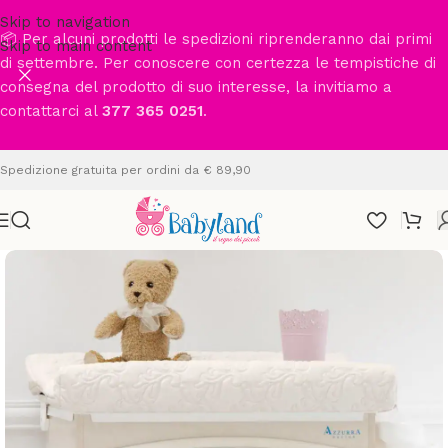
Skip to navigation
📦 Per alcuni prodotti le spedizioni riprenderanno dai primi
Skip to main content
di settembre. Per conoscere con certezza le tempistiche di
consegna del prodotto di suo interesse, la invitiamo a
contattarci al
377 365 0251
.
Spedizione gratuita per ordini da € 89,90