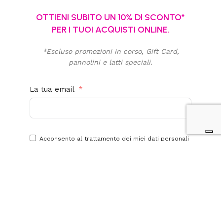
OTTIENI SUBITO UN 10% DI SCONTO*
PER I TUOI ACQUISTI ONLINE.
*Escluso promozioni in corso, Gift Card,
pannolini e latti speciali.
La tua email
Acconsento al trattamento dei miei dati personali
per finalità promozionali e di marketing. Ho letto,
compreso e accetto la
privacy policy
di questo
sito.
Iscriviti alla newsletter