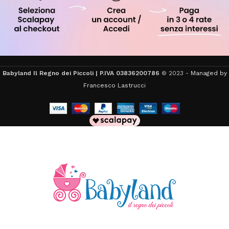
Babyland Il Regno dei Piccoli | P.IVA 03836200786
© 2023 -
Managed by
Francesco Lastrucci