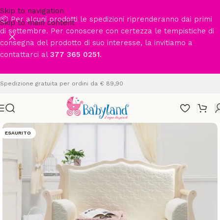
Skip to navigation
📦 Per alcuni prodotti le spedizioni riprenderanno dai primi
Skip to main content
di settembre. Per conoscere con certezza le tempistiche di
consegna del prodotto di suo interesse, la invitiamo a
contattarci al
377 365 0251
.
Spedizione gratuita per ordini da € 89,90
ESAURITO