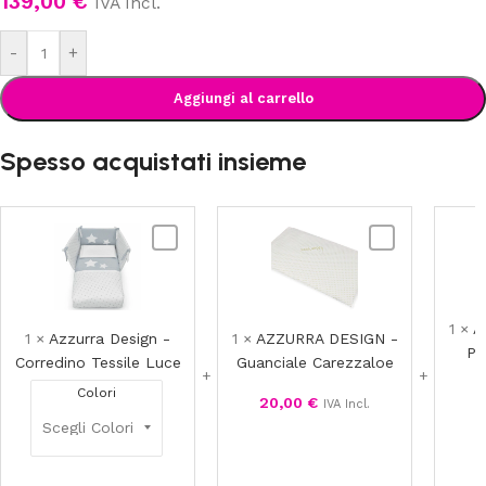
139,00
€
IVA Incl.
-
+
Aggiungi al carrello
Spesso acquistati insieme
Azzurra
AZZURRA
Design
DESIGN
-
-
Corredino
Guanciale
1
×
A
Tessile
Carezzaloe
1
×
Azzurra Design -
1
×
AZZURRA DESIGN -
Pi
Luce
Corredino Tessile Luce
Guanciale Carezzaloe
Colori
20,00
€
IVA Incl.