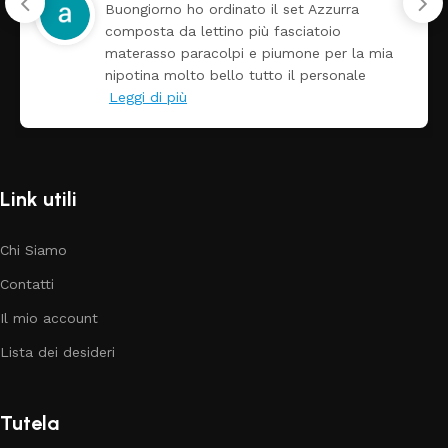
Tutti perfetto! Ho ordinato un lettino che é
arrivato ben imballato dopo pochi giorni.
a
Prezzo ottimi rispetto la concorrenza
Link utili
Chi Siamo
Contatti
Il mio account
Lista dei desideri
Tutela