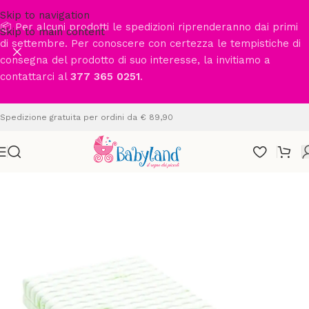
Skip to navigation
📦 Per alcuni prodotti le spedizioni riprenderanno dai primi
Skip to main content
di settembre. Per conoscere con certezza le tempistiche di
consegna del prodotto di suo interesse, la invitiamo a
contattarci al
377 365 0251
.
Spedizione gratuita per ordini da € 89,90