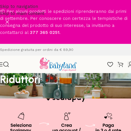
Skip to navigation
📦 Per alcuni prodotti le spedizioni riprenderanno dai primi
Skip to main content
di settembre. Per conoscere con certezza le tempistiche di
consegna del prodotto di suo interesse, la invitiamo a
contattarci al
377 365 0251
.
Spedizione gratuita per ordini da € 89,90
Riduttori