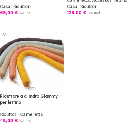
Cameretta
,
Accessori lettino
,
Casa
,
Riduttori
Casa
,
Riduttori
69,00
€
129,00
€
IVA Incl.
IVA Incl.
Aggiungi al carrello
Scegli
Riduttore a cilindro Glammy
per lettino
Riduttori
,
Cameretta
48,00
€
IVA Incl.
Scegli